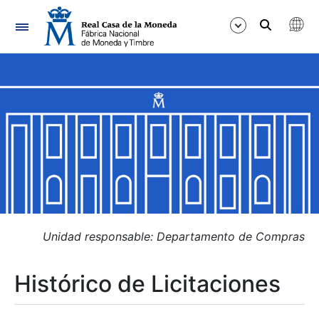
Navegación
Mostrar/Ocultar
Mostrar/Ocultar
Mostrar/Ocultar
Mostrar/Ocultar
Mostrar/Ocultar
Unidad responsable: Departamento de Compras
Histórico de Licitaciones
Mostrar/Ocultar