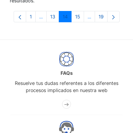
resultados.
1
...
13
14
15
...
19
Página
Páginas intermedias Use TAB para despla
Página
Página
Página
Páginas intermedia
Página
FAQs
Resuelve tus dudas referentes a los diferentes
procesos implicados en nuestra web