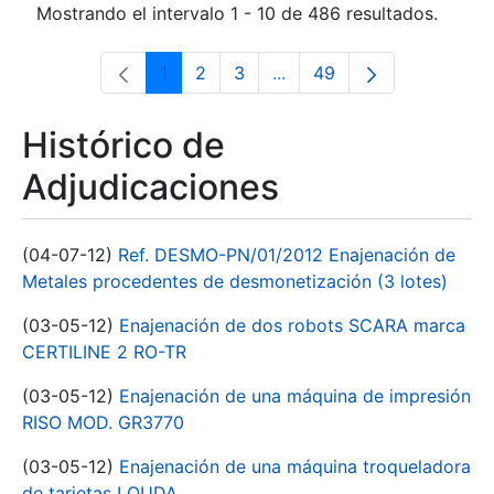
Mostrando el intervalo 1 - 10 de 486 resultados.
1
2
3
...
49
Página
Página
Página
Páginas intermedias Use 
Página
Histórico de
Adjudicaciones
(04-07-12)
Ref. DESMO-PN/01/2012 Enajenación de
Metales procedentes de desmonetización (3 lotes)
(03-05-12)
Enajenación de dos robots SCARA marca
CERTILINE 2 RO-TR
(03-05-12)
Enajenación de una máquina de impresión
RISO MOD. GR3770
(03-05-12)
Enajenación de una máquina troqueladora
de tarjetas LOUDA