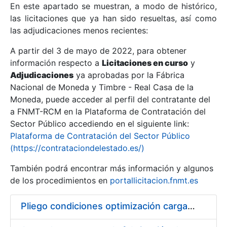
En este apartado se muestran, a modo de histórico,
las licitaciones que ya han sido resueltas, así como
Mostrar/Ocultar
las adjudicaciones menos recientes:
Mostrar/Ocultar
A partir del 3 de mayo de 2022, para obtener
información respecto a
Mostrar/Ocultar
Licitaciones en curso
y
Adjudicaciones
ya aprobadas por la Fábrica
Nacional de Moneda y Timbre - Real Casa de la
Moneda, puede acceder al perfil del contratante del
a FNMT-RCM en la Plataforma de Contratación del
Sector Público accediendo en el siguiente link:
Plataforma de Contratación del Sector Público
(https://contrataciondelestado.es/)
También podrá encontrar más información y algunos
de los procedimientos en
portallicitacion.fnmt.es
Mostrar/Ocultar
Pliego condiciones optimización cargas compras firmado