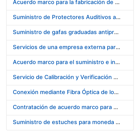
Acuerdo marco para la fabricación de piezas
Suministro de Protectores Auditivos a medida para las personas trabajadoras de los Centros de Trabajo de Madrid y Burgos
Suministro de gafas graduadas antiproyecciones para los trabajadores de la FNMT-RCM en los centros de trabajo de Madrid y Burgos
Servicios de una empresa externa para el asesoramiento y resolución de los recursos de alzada que se presentan relacionados con procesos de selección para la FNMT-RCM
Acuerdo marco para el suministro e instalación de persianas, estores y otros complementos
Servicio de Calibración y Verificación Externa de los Equipos de Medición del Servicio de Prevención de la FNMT-RCM
Conexión mediante Fibra Óptica de los Centros de Proceso de Datos (CPDs) de las sedes de la FNMT-RCM de Burgos y Madrid
Contratación de acuerdo marco para el Suministro de Material de Electricidad para la Fábrica Nacional de Moneda y Timbre-Real Casa de la Moneda en su centro de trabajo de Burgos
Suministro de estuches para moneda de 30 €