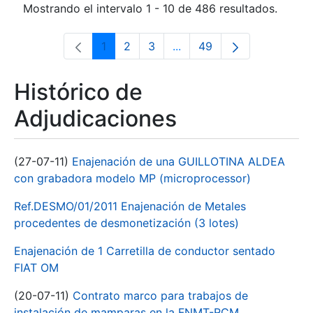
Mostrando el intervalo 1 - 10 de 486 resultados.
1
2
3
...
49
Página
Página
Página
Páginas intermedias Use 
Página
Histórico de
Adjudicaciones
(27-07-11)
Enajenación de una GUILLOTINA ALDEA
con grabadora modelo MP (microprocessor)
Ref.DESMO/01/2011 Enajenación de Metales
procedentes de desmonetización (3 lotes)
Enajenación de 1 Carretilla de conductor sentado
FIAT OM
(20-07-11)
Contrato marco para trabajos de
instalación de mamparas en la FNMT-RCM