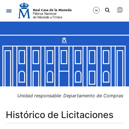
Navegación
Mostrar/Ocultar
Mostrar/Ocultar
Mostrar/Ocultar
Mostrar/Ocultar
Mostrar/Ocultar
Unidad responsable: Departamento de Compras
Histórico de Licitaciones
Mostrar/Ocultar