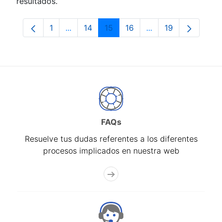
resultados.
1
...
14
15
16
...
19
Página
Páginas intermedias Use TAB para despla
Página
Página
Página
Páginas intermedia
Página
FAQs
Resuelve tus dudas referentes a los diferentes
procesos implicados en nuestra web