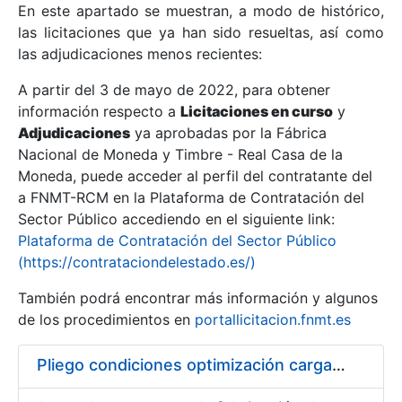
En este apartado se muestran, a modo de histórico,
las licitaciones que ya han sido resueltas, así como
Mostrar/Ocultar
las adjudicaciones menos recientes:
Mostrar/Ocultar
A partir del 3 de mayo de 2022, para obtener
información respecto a
Mostrar/Ocultar
Licitaciones en curso
y
Adjudicaciones
ya aprobadas por la Fábrica
Nacional de Moneda y Timbre - Real Casa de la
Moneda, puede acceder al perfil del contratante del
a FNMT-RCM en la Plataforma de Contratación del
Sector Público accediendo en el siguiente link:
Plataforma de Contratación del Sector Público
(https://contrataciondelestado.es/)
También podrá encontrar más información y algunos
de los procedimientos en
portallicitacion.fnmt.es
Mostrar/Ocultar
Pliego condiciones optimización cargas compras firmado