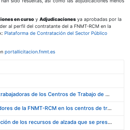
 han sido resueltas, así como las adjudicaciones menos
ciones en curso
y
Adjudicaciones
ya aprobadas por la
er al perfil del contratante del a FNMT-RCM en la
k:
Plataforma de Contratación del Sector Público
en
portallicitacion.fnmt.es
Suministro de Protectores Auditivos a medida para las personas trabajadoras de los Centros de Trabajo de Madrid y Burgos
Suministro de gafas graduadas antiproyecciones para los trabajadores de la FNMT-RCM en los centros de trabajo de Madrid y Burgos
Servicios de una empresa externa para el asesoramiento y resolución de los recursos de alzada que se presentan relacionados con procesos de selección para la FNMT-RCM