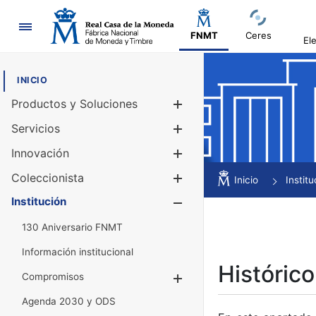
Navegación
FNMT
Ceres
El
INICIO
Productos y Soluciones
Mostrar/Ocul
Servicios
Mostrar/Ocul
Innovación
Mostrar/Ocul
Coleccionista
Mostrar/Ocul
Inicio
Institu
Institución
Mostrar/Ocul
130 Aniversario FNMT
Información institucional
Histórico
Compromisos
Mostrar/Ocultar
Agenda 2030 y ODS