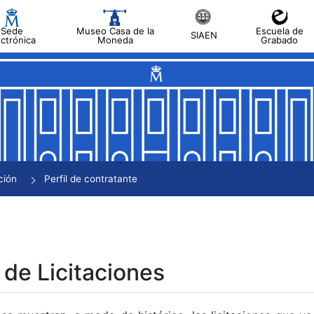
Sede
Museo Casa de la
Escuela de
SIAEN
ectrónica
Moneda
Grabado
tar
tar
tar
tar
ción
Perfil de contratante
tar
 de Licitaciones