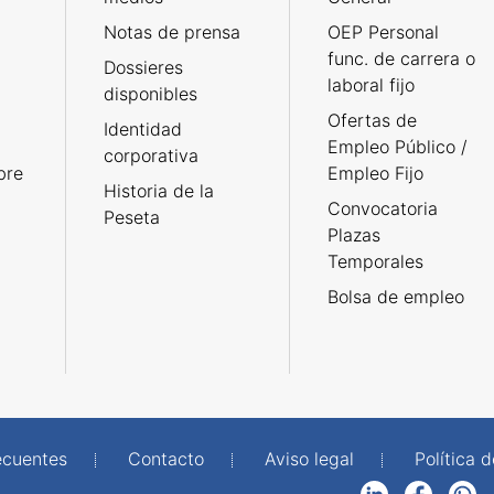
Notas de prensa
OEP Personal
func. de carrera o
Dossieres
laboral fijo
disponibles
Ofertas de
Identidad
Empleo Público /
corporativa
bre
Empleo Fijo
Historia de la
Convocatoria
Peseta
Plazas
Temporales
Bolsa de empleo
ecuentes
Contacto
Aviso legal
Política 