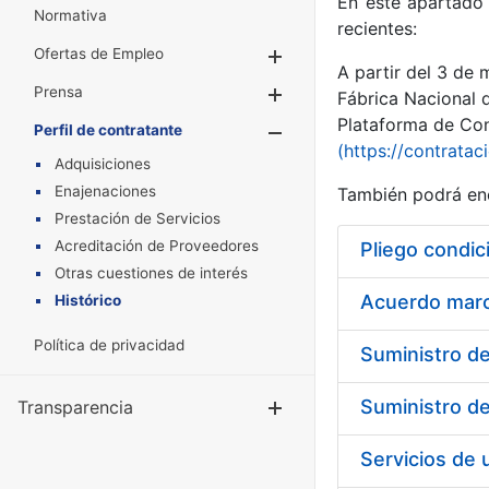
En este apartado 
Normativa
recientes:
Ofertas de Empleo
Mostrar/Ocultar
A partir del 3 de
Prensa
Mostrar/Ocultar
Fábrica Nacional 
Plataforma de Cont
Perfil de contratante
Mostrar/Oculta
(https://contratac
Adquisiciones
Enajenaciones
También podrá enc
Prestación de Servicios
Acreditación de Proveedores
Pliego condic
Otras cuestiones de interés
Acuerdo marco
Histórico
Política de privacidad
Transparencia
Mostrar/Ocul