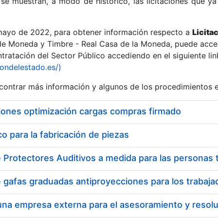
se muestran, a modo de histórico, las licitaciones que ya
 mayo de 2022, para obtener información respecto a
Licita
de Moneda y Timbre - Real Casa de la Moneda, puede acced
ratación del Sector Público accediendo en el siguiente lin
r
iondelestado.es/)
ontrar más información y algunos de los procedimientos 
iones optimización cargas compras firmado
 para la fabricación de piezas
tar