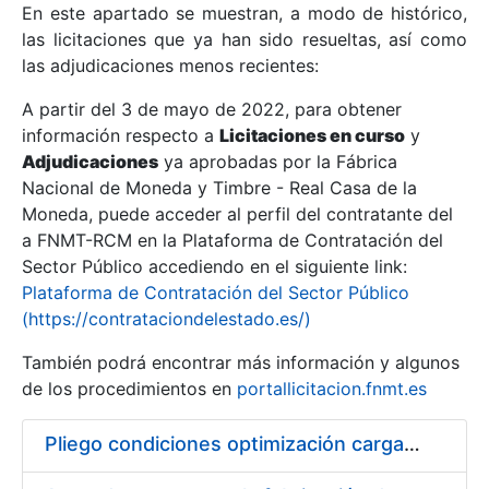
En este apartado se muestran, a modo de histórico,
las licitaciones que ya han sido resueltas, así como
Mostrar/Ocultar
las adjudicaciones menos recientes:
Mostrar/Ocultar
A partir del 3 de mayo de 2022, para obtener
información respecto a
Mostrar/Ocultar
Licitaciones en curso
y
Adjudicaciones
ya aprobadas por la Fábrica
Nacional de Moneda y Timbre - Real Casa de la
Moneda, puede acceder al perfil del contratante del
a FNMT-RCM en la Plataforma de Contratación del
Sector Público accediendo en el siguiente link:
Plataforma de Contratación del Sector Público
(https://contrataciondelestado.es/)
También podrá encontrar más información y algunos
de los procedimientos en
portallicitacion.fnmt.es
Mostrar/Ocultar
Pliego condiciones optimización cargas compras firmado