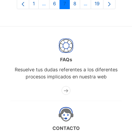
1
...
6
7
8
...
19
Página
Páginas intermedias Use TAB para desp
Página
Página
Página
Páginas intermedias 
Página
FAQs
Resuelve tus dudas referentes a los diferentes
procesos implicados en nuestra web
CONTACTO