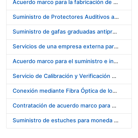
Acuerdo marco para la fabricación de piezas
Suministro de Protectores Auditivos a medida para las personas trabajadoras de los Centros de Trabajo de Madrid y Burgos
Suministro de gafas graduadas antiproyecciones para los trabajadores de la FNMT-RCM en los centros de trabajo de Madrid y Burgos
Servicios de una empresa externa para el asesoramiento y resolución de los recursos de alzada que se presentan relacionados con procesos de selección para la FNMT-RCM
Acuerdo marco para el suministro e instalación de persianas, estores y otros complementos
Servicio de Calibración y Verificación Externa de los Equipos de Medición del Servicio de Prevención de la FNMT-RCM
Conexión mediante Fibra Óptica de los Centros de Proceso de Datos (CPDs) de las sedes de la FNMT-RCM de Burgos y Madrid
Contratación de acuerdo marco para el Suministro de Material de Electricidad para la Fábrica Nacional de Moneda y Timbre-Real Casa de la Moneda en su centro de trabajo de Burgos
Suministro de estuches para moneda de 30 €