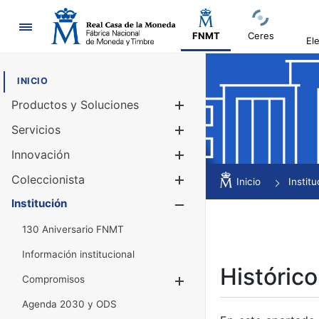
Navegación
FNMT
Ceres
El
INICIO
Productos y Soluciones
Mostrar/Ocul
Servicios
Mostrar/Ocul
Innovación
Mostrar/Ocul
Coleccionista
Mostrar/Ocul
Inicio
Institu
Institución
Mostrar/Ocul
130 Aniversario FNMT
Información institucional
Histórico
Compromisos
Mostrar/Ocultar
Agenda 2030 y ODS