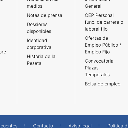
medios
General
Notas de prensa
OEP Personal
func. de carrera o
Dossieres
laboral fijo
disponibles
Ofertas de
Identidad
Empleo Público /
corporativa
bre
Empleo Fijo
Historia de la
Convocatoria
Peseta
Plazas
Temporales
Bolsa de empleo
ecuentes
Contacto
Aviso legal
Política 