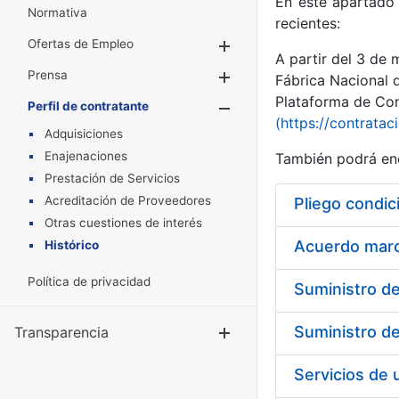
En este apartado 
Normativa
recientes:
Ofertas de Empleo
Mostrar/Ocultar
A partir del 3 de
Prensa
Mostrar/Ocultar
Fábrica Nacional 
Plataforma de Cont
Perfil de contratante
Mostrar/Oculta
(https://contratac
Adquisiciones
Enajenaciones
También podrá enc
Prestación de Servicios
Acreditación de Proveedores
Pliego condic
Otras cuestiones de interés
Acuerdo marco
Histórico
Política de privacidad
Transparencia
Mostrar/Ocul