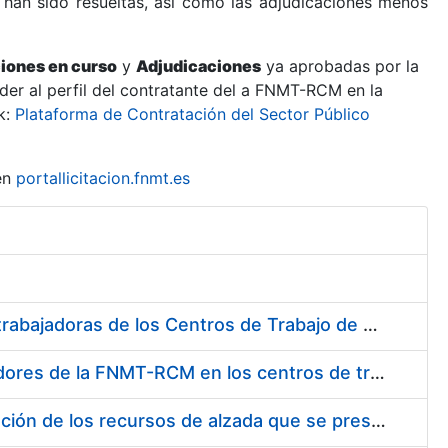
 han sido resueltas, así como las adjudicaciones menos
ciones en curso
y
Adjudicaciones
ya aprobadas por la
er al perfil del contratante del a FNMT-RCM en la
k:
Plataforma de Contratación del Sector Público
en
portallicitacion.fnmt.es
Suministro de Protectores Auditivos a medida para las personas trabajadoras de los Centros de Trabajo de Madrid y Burgos
Suministro de gafas graduadas antiproyecciones para los trabajadores de la FNMT-RCM en los centros de trabajo de Madrid y Burgos
Servicios de una empresa externa para el asesoramiento y resolución de los recursos de alzada que se presentan relacionados con procesos de selección para la FNMT-RCM