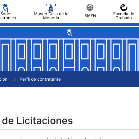
Sede
Museo Casa de la
Escuela de
SIAEN
ectrónica
Moneda
Grabado
tar
tar
tar
tar
ción
Perfil de contratante
tar
 de Licitaciones