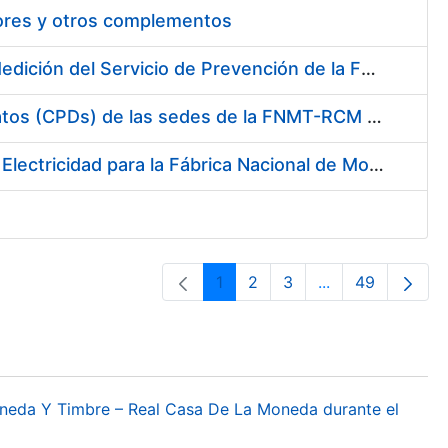
tores y otros complementos
Servicio de Calibración y Verificación Externa de los Equipos de Medición del Servicio de Prevención de la FNMT-RCM
Conexión mediante Fibra Óptica de los Centros de Proceso de Datos (CPDs) de las sedes de la FNMT-RCM de Burgos y Madrid
Contratación de acuerdo marco para el Suministro de Material de Electricidad para la Fábrica Nacional de Moneda y Timbre-Real Casa de la Moneda en su centro de trabajo de Burgos
1
2
3
...
49
Página
Página
Página
Páginas interme
Página
oneda Y Timbre – Real Casa De La Moneda durante el