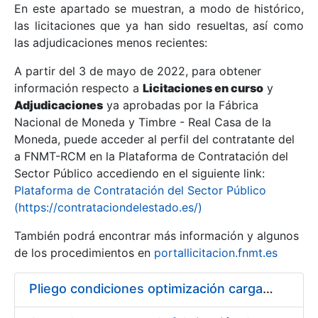
En este apartado se muestran, a modo de histórico,
las licitaciones que ya han sido resueltas, así como
Mostrar/Ocultar
las adjudicaciones menos recientes:
Mostrar/Ocultar
A partir del 3 de mayo de 2022, para obtener
información respecto a
Mostrar/Ocultar
Licitaciones en curso
y
Adjudicaciones
ya aprobadas por la Fábrica
Nacional de Moneda y Timbre - Real Casa de la
Moneda, puede acceder al perfil del contratante del
a FNMT-RCM en la Plataforma de Contratación del
Sector Público accediendo en el siguiente link:
Plataforma de Contratación del Sector Público
(https://contrataciondelestado.es/)
También podrá encontrar más información y algunos
de los procedimientos en
portallicitacion.fnmt.es
Mostrar/Ocultar
Pliego condiciones optimización cargas compras firmado