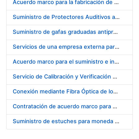
Acuerdo marco para la fabricación de piezas
Suministro de Protectores Auditivos a medida para las personas trabajadoras de los Centros de Trabajo de Madrid y Burgos
Suministro de gafas graduadas antiproyecciones para los trabajadores de la FNMT-RCM en los centros de trabajo de Madrid y Burgos
Servicios de una empresa externa para el asesoramiento y resolución de los recursos de alzada que se presentan relacionados con procesos de selección para la FNMT-RCM
Acuerdo marco para el suministro e instalación de persianas, estores y otros complementos
Servicio de Calibración y Verificación Externa de los Equipos de Medición del Servicio de Prevención de la FNMT-RCM
Conexión mediante Fibra Óptica de los Centros de Proceso de Datos (CPDs) de las sedes de la FNMT-RCM de Burgos y Madrid
Contratación de acuerdo marco para el Suministro de Material de Electricidad para la Fábrica Nacional de Moneda y Timbre-Real Casa de la Moneda en su centro de trabajo de Burgos
Suministro de estuches para moneda de 30 €