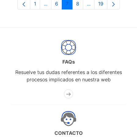
1
...
6
7
8
...
19
Página
Páginas intermedias Use TAB para desp
Página
Página
Página
Páginas intermedias 
Página
FAQs
Resuelve tus dudas referentes a los diferentes
procesos implicados en nuestra web
CONTACTO