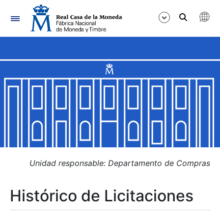
Navegación
Mostrar/Ocultar
Mostrar/Ocultar
Mostrar/Ocultar
Mostrar/Ocultar
Mostrar/Ocultar
Unidad responsable: Departamento de Compras
Histórico de Licitaciones
Mostrar/Ocultar