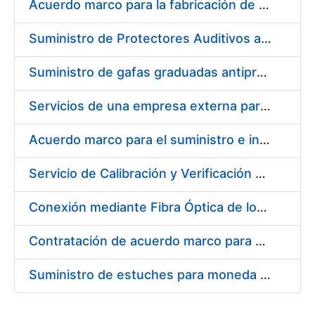
Acuerdo marco para la fabricación de piezas
Suministro de Protectores Auditivos a medida para las personas trabajadoras de los Centros de Trabajo de Madrid y Burgos
Suministro de gafas graduadas antiproyecciones para los trabajadores de la FNMT-RCM en los centros de trabajo de Madrid y Burgos
Servicios de una empresa externa para el asesoramiento y resolución de los recursos de alzada que se presentan relacionados con procesos de selección para la FNMT-RCM
Acuerdo marco para el suministro e instalación de persianas, estores y otros complementos
Servicio de Calibración y Verificación Externa de los Equipos de Medición del Servicio de Prevención de la FNMT-RCM
Conexión mediante Fibra Óptica de los Centros de Proceso de Datos (CPDs) de las sedes de la FNMT-RCM de Burgos y Madrid
Contratación de acuerdo marco para el Suministro de Material de Electricidad para la Fábrica Nacional de Moneda y Timbre-Real Casa de la Moneda en su centro de trabajo de Burgos
Suministro de estuches para moneda de 30 €