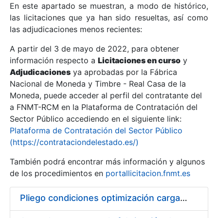
En este apartado se muestran, a modo de histórico,
las licitaciones que ya han sido resueltas, así como
Mostrar/Ocultar
las adjudicaciones menos recientes:
Mostrar/Ocultar
A partir del 3 de mayo de 2022, para obtener
información respecto a
Mostrar/Ocultar
Licitaciones en curso
y
Adjudicaciones
ya aprobadas por la Fábrica
Nacional de Moneda y Timbre - Real Casa de la
Moneda, puede acceder al perfil del contratante del
a FNMT-RCM en la Plataforma de Contratación del
Sector Público accediendo en el siguiente link:
Plataforma de Contratación del Sector Público
(https://contrataciondelestado.es/)
También podrá encontrar más información y algunos
de los procedimientos en
portallicitacion.fnmt.es
Mostrar/Ocultar
Pliego condiciones optimización cargas compras firmado