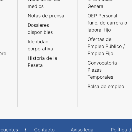
medios
General
Notas de prensa
OEP Personal
func. de carrera o
Dossieres
laboral fijo
disponibles
Ofertas de
Identidad
Empleo Público /
corporativa
bre
Empleo Fijo
Historia de la
Convocatoria
Peseta
Plazas
Temporales
Bolsa de empleo
ecuentes
Contacto
Aviso legal
Política 