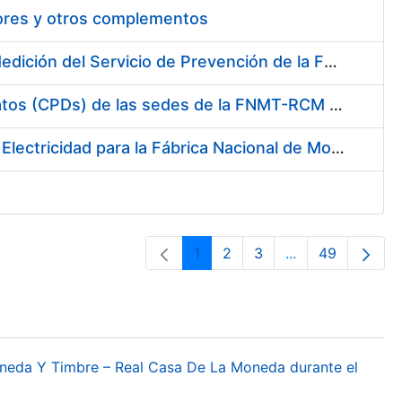
tores y otros complementos
Servicio de Calibración y Verificación Externa de los Equipos de Medición del Servicio de Prevención de la FNMT-RCM
Conexión mediante Fibra Óptica de los Centros de Proceso de Datos (CPDs) de las sedes de la FNMT-RCM de Burgos y Madrid
Contratación de acuerdo marco para el Suministro de Material de Electricidad para la Fábrica Nacional de Moneda y Timbre-Real Casa de la Moneda en su centro de trabajo de Burgos
1
2
3
...
49
Página
Página
Página
Páginas interme
Página
oneda Y Timbre – Real Casa De La Moneda durante el