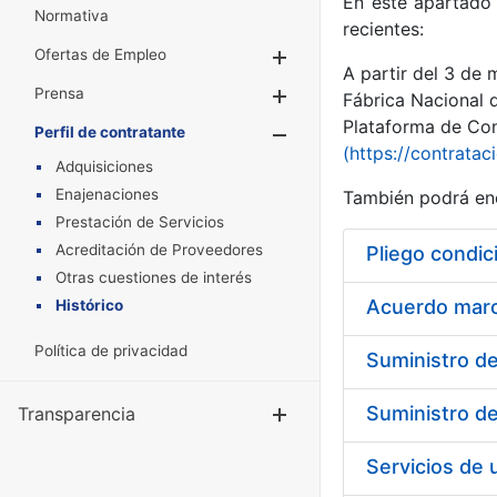
En este apartado 
Normativa
recientes:
Ofertas de Empleo
Mostrar/Ocultar
A partir del 3 de
Prensa
Mostrar/Ocultar
Fábrica Nacional 
Plataforma de Cont
Perfil de contratante
Mostrar/Oculta
(https://contratac
Adquisiciones
Enajenaciones
También podrá enc
Prestación de Servicios
Acreditación de Proveedores
Pliego condic
Otras cuestiones de interés
Acuerdo marco
Histórico
Política de privacidad
Transparencia
Mostrar/Ocul