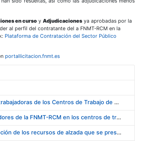
 han sido resueltas, así como las adjudicaciones menos
ciones en curso
y
Adjudicaciones
ya aprobadas por la
er al perfil del contratante del a FNMT-RCM en la
k:
Plataforma de Contratación del Sector Público
en
portallicitacion.fnmt.es
Suministro de Protectores Auditivos a medida para las personas trabajadoras de los Centros de Trabajo de Madrid y Burgos
Suministro de gafas graduadas antiproyecciones para los trabajadores de la FNMT-RCM en los centros de trabajo de Madrid y Burgos
Servicios de una empresa externa para el asesoramiento y resolución de los recursos de alzada que se presentan relacionados con procesos de selección para la FNMT-RCM