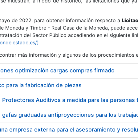
se muestran, a modo de histórico, las licitaciones que ya
 mayo de 2022, para obtener información respecto a
Licita
de Moneda y Timbre - Real Casa de la Moneda, puede acced
ratación del Sector Público accediendo en el siguiente lin
r
iondelestado.es/)
ontrar más información y algunos de los procedimientos 
iones optimización cargas compras firmado
 para la fabricación de piezas
tar