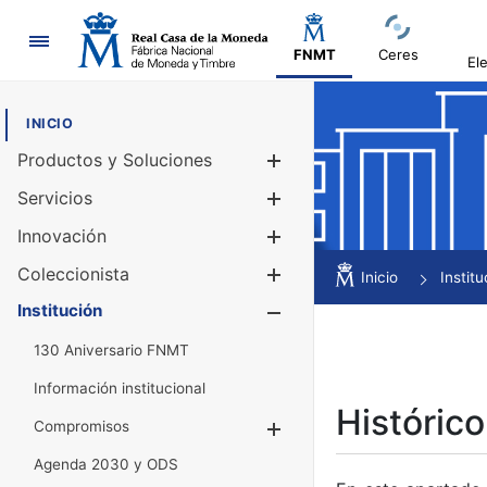
Navegación
FNMT
Ceres
El
INICIO
Productos y Soluciones
Mostrar/Ocul
Servicios
Mostrar/Ocul
Innovación
Mostrar/Ocul
Coleccionista
Mostrar/Ocul
Inicio
Institu
Institución
Mostrar/Ocul
130 Aniversario FNMT
Información institucional
Histórico
Compromisos
Mostrar/Ocultar
Agenda 2030 y ODS