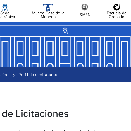
Sede
Museo Casa de la
Escuela de
SIAEN
ectrónica
Moneda
Grabado
tar
tar
tar
tar
ción
Perfil de contratante
tar
 de Licitaciones