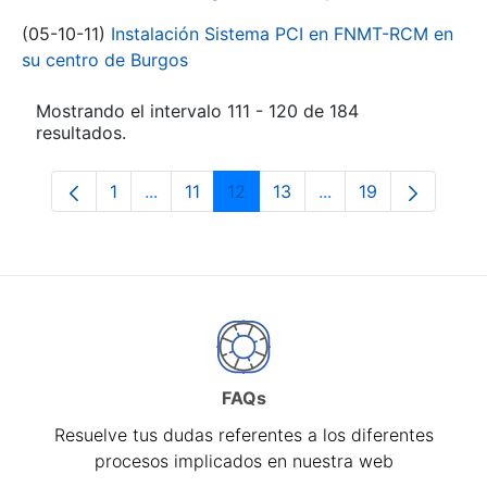
(05-10-11)
Instalación Sistema PCI en FNMT-RCM en
su centro de Burgos
Mostrando el intervalo 111 - 120 de 184
resultados.
1
...
11
12
13
...
19
Página
Páginas intermedias Use TAB para despl
Página
Página
Página
Páginas intermedia
Página
FAQs
Resuelve tus dudas referentes a los diferentes
procesos implicados en nuestra web