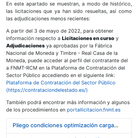
En este apartado se muestran, a modo de histórico,
las licitaciones que ya han sido resueltas, así como
Mostrar/Ocultar
las adjudicaciones menos recientes:
Mostrar/Ocultar
A partir del 3 de mayo de 2022, para obtener
información respecto a
Mostrar/Ocultar
Licitaciones en curso
y
Adjudicaciones
ya aprobadas por la Fábrica
Nacional de Moneda y Timbre - Real Casa de la
Moneda, puede acceder al perfil del contratante del
a FNMT-RCM en la Plataforma de Contratación del
Sector Público accediendo en el siguiente link:
Plataforma de Contratación del Sector Público
(https://contrataciondelestado.es/)
También podrá encontrar más información y algunos
de los procedimientos en
portallicitacion.fnmt.es
Mostrar/Ocultar
Pliego condiciones optimización cargas compras firmado