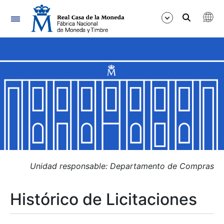
Navegación
Mostrar/Ocultar
Mostrar/Ocultar
Mostrar/Ocultar
Mostrar/Ocultar
Mostrar/Ocultar
Unidad responsable: Departamento de Compras
Histórico de Licitaciones
Mostrar/Ocultar