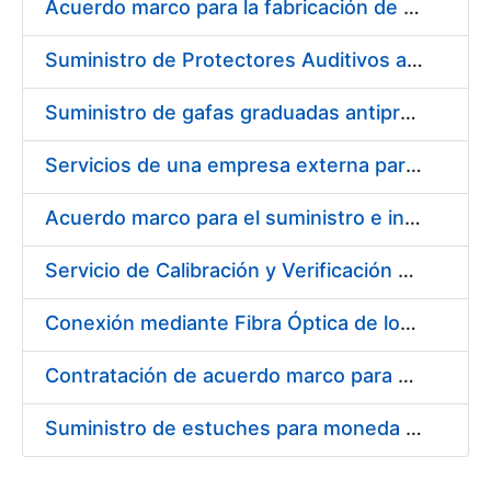
Acuerdo marco para la fabricación de piezas
Suministro de Protectores Auditivos a medida para las personas trabajadoras de los Centros de Trabajo de Madrid y Burgos
Suministro de gafas graduadas antiproyecciones para los trabajadores de la FNMT-RCM en los centros de trabajo de Madrid y Burgos
Servicios de una empresa externa para el asesoramiento y resolución de los recursos de alzada que se presentan relacionados con procesos de selección para la FNMT-RCM
Acuerdo marco para el suministro e instalación de persianas, estores y otros complementos
Servicio de Calibración y Verificación Externa de los Equipos de Medición del Servicio de Prevención de la FNMT-RCM
Conexión mediante Fibra Óptica de los Centros de Proceso de Datos (CPDs) de las sedes de la FNMT-RCM de Burgos y Madrid
Contratación de acuerdo marco para el Suministro de Material de Electricidad para la Fábrica Nacional de Moneda y Timbre-Real Casa de la Moneda en su centro de trabajo de Burgos
Suministro de estuches para moneda de 30 €