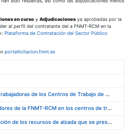
 han sido resueltas, así como las adjudicaciones menos
ciones en curso
y
Adjudicaciones
ya aprobadas por la
er al perfil del contratante del a FNMT-RCM en la
k:
Plataforma de Contratación del Sector Público
en
portallicitacion.fnmt.es
Suministro de Protectores Auditivos a medida para las personas trabajadoras de los Centros de Trabajo de Madrid y Burgos
Suministro de gafas graduadas antiproyecciones para los trabajadores de la FNMT-RCM en los centros de trabajo de Madrid y Burgos
Servicios de una empresa externa para el asesoramiento y resolución de los recursos de alzada que se presentan relacionados con procesos de selección para la FNMT-RCM