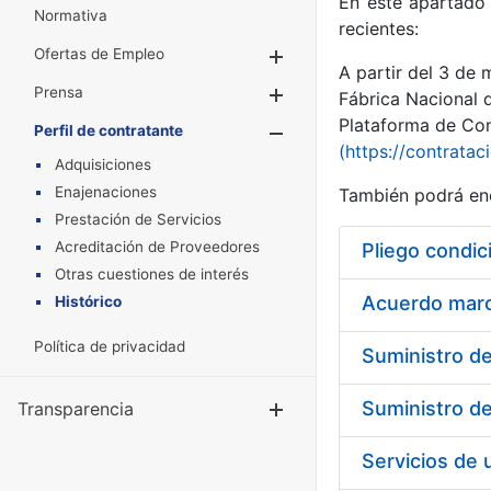
En este apartado 
Normativa
recientes:
Ofertas de Empleo
Mostrar/Ocultar
A partir del 3 de
Prensa
Mostrar/Ocultar
Fábrica Nacional 
Plataforma de Cont
Perfil de contratante
Mostrar/Oculta
(https://contratac
Adquisiciones
Enajenaciones
También podrá enc
Prestación de Servicios
Acreditación de Proveedores
Pliego condic
Otras cuestiones de interés
Acuerdo marco
Histórico
Política de privacidad
Transparencia
Mostrar/Ocul