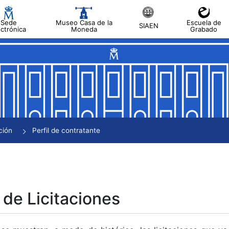
Sede
Museo Casa de la
Escuela de
SIAEN
ectrónica
Moneda
Grabado
tar
tar
tar
tar
ción
Perfil de contratante
tar
 de Licitaciones