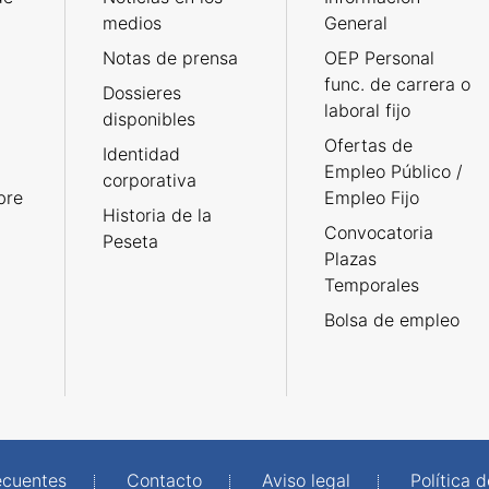
medios
General
Notas de prensa
OEP Personal
func. de carrera o
Dossieres
laboral fijo
disponibles
Ofertas de
Identidad
Empleo Público /
corporativa
bre
Empleo Fijo
Historia de la
Convocatoria
Peseta
Plazas
Temporales
Bolsa de empleo
ecuentes
Contacto
Aviso legal
Política 