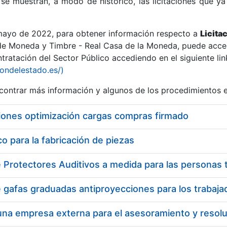
se muestran, a modo de histórico, las licitaciones que ya
 mayo de 2022, para obtener información respecto a
Licita
de Moneda y Timbre - Real Casa de la Moneda, puede acced
ratación del Sector Público accediendo en el siguiente lin
r
iondelestado.es/)
ontrar más información y algunos de los procedimientos 
iones optimización cargas compras firmado
 para la fabricación de piezas
tar