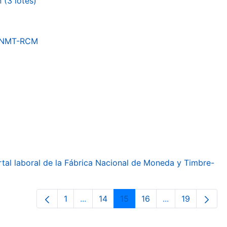
(3 lotes)
a FNMT-RCM
ortal laboral de la Fábrica Nacional de Moneda y Timbre-
1
...
14
15
16
...
19
Página
Páginas intermedias Use TAB para de
Página
Página
Página
Páginas interme
Página