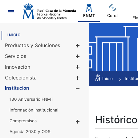
Navegación
FNMT
Ceres
El
INICIO
Productos y Soluciones
Mostrar/Ocul
Servicios
Mostrar/Ocul
Innovación
Mostrar/Ocul
Coleccionista
Mostrar/Ocul
Inicio
Institu
Institución
Mostrar/Ocul
130 Aniversario FNMT
Información institucional
Histórico
Compromisos
Mostrar/Ocultar
Agenda 2030 y ODS