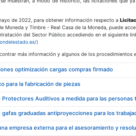
se muestran, a modo de histórico, las licitaciones que ya
 mayo de 2022, para obtener información respecto a
Licita
de Moneda y Timbre - Real Casa de la Moneda, puede acced
ratación del Sector Público accediendo en el siguiente lin
r
iondelestado.es/)
ontrar más información y algunos de los procedimientos 
iones optimización cargas compras firmado
 para la fabricación de piezas
tar