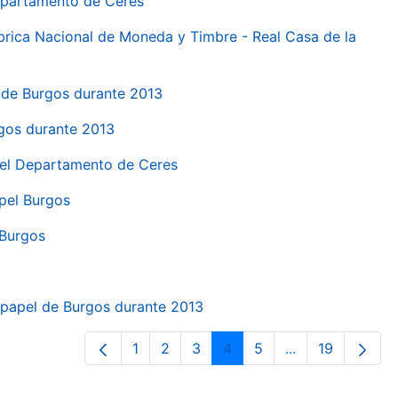
Departamento de Ceres
ábrica Nacional de Moneda y Timbre - Real Casa de la
el de Burgos durante 2013
rgos durante 2013
 del Departamento de Ceres
apel Burgos
 Burgos
a papel de Burgos durante 2013
1
2
3
4
5
...
19
Página
Página
Página
Página
Página
Páginas interme
Página