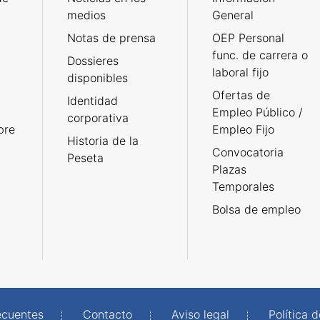
medios
General
Notas de prensa
OEP Personal
func. de carrera o
Dossieres
laboral fijo
disponibles
Ofertas de
Identidad
Empleo Público /
corporativa
bre
Empleo Fijo
Historia de la
Convocatoria
Peseta
Plazas
Temporales
Bolsa de empleo
ecuentes
Contacto
Aviso legal
Política 