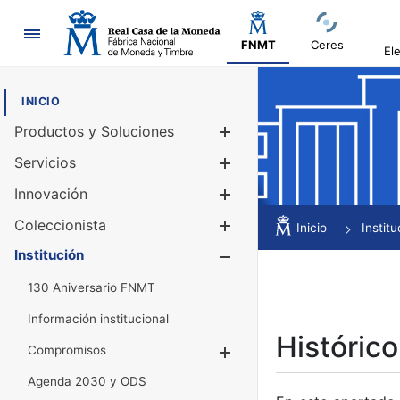
Navegación
FNMT
Ceres
El
INICIO
Productos y Soluciones
Mostrar/Ocul
Servicios
Mostrar/Ocul
Innovación
Mostrar/Ocul
Coleccionista
Mostrar/Ocul
Inicio
Institu
Institución
Mostrar/Ocul
130 Aniversario FNMT
Información institucional
Histórico
Compromisos
Mostrar/Ocultar
Agenda 2030 y ODS