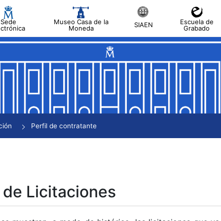
Sede
Museo Casa de la
Escuela de
SIAEN
ectrónica
Moneda
Grabado
tar
tar
tar
tar
ción
Perfil de contratante
tar
 de Licitaciones