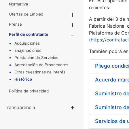
En este apartado 
Normativa
recientes:
Ofertas de Empleo
Mostrar/Ocultar
A partir del 3 de
Prensa
Mostrar/Ocultar
Fábrica Nacional 
Plataforma de Cont
Perfil de contratante
Mostrar/Oculta
(https://contratac
Adquisiciones
Enajenaciones
También podrá enc
Prestación de Servicios
Acreditación de Proveedores
Pliego condic
Otras cuestiones de interés
Acuerdo marco
Histórico
Política de privacidad
Transparencia
Mostrar/Ocul