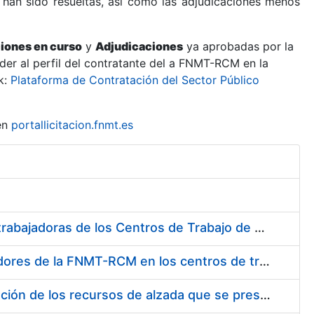
 han sido resueltas, así como las adjudicaciones menos
ciones en curso
y
Adjudicaciones
ya aprobadas por la
er al perfil del contratante del a FNMT-RCM en la
k:
Plataforma de Contratación del Sector Público
en
portallicitacion.fnmt.es
Suministro de Protectores Auditivos a medida para las personas trabajadoras de los Centros de Trabajo de Madrid y Burgos
Suministro de gafas graduadas antiproyecciones para los trabajadores de la FNMT-RCM en los centros de trabajo de Madrid y Burgos
Servicios de una empresa externa para el asesoramiento y resolución de los recursos de alzada que se presentan relacionados con procesos de selección para la FNMT-RCM