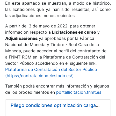
En este apartado se muestran, a modo de histórico,
las licitaciones que ya han sido resueltas, así como
Mostrar/Ocultar
las adjudicaciones menos recientes:
Mostrar/Ocultar
A partir del 3 de mayo de 2022, para obtener
información respecto a
Mostrar/Ocultar
Licitaciones en curso
y
Adjudicaciones
ya aprobadas por la Fábrica
Nacional de Moneda y Timbre - Real Casa de la
Moneda, puede acceder al perfil del contratante del
a FNMT-RCM en la Plataforma de Contratación del
Sector Público accediendo en el siguiente link:
Plataforma de Contratación del Sector Público
(https://contrataciondelestado.es/)
También podrá encontrar más información y algunos
de los procedimientos en
portallicitacion.fnmt.es
Mostrar/Ocultar
Pliego condiciones optimización cargas compras firmado