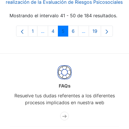
realización de la Evaluación de Riesgos Psicosociales
Mostrando el intervalo 41 - 50 de 184 resultados.
1
...
4
5
6
...
19
Página
Páginas intermedias Use TAB para desp
Página
Página
Página
Páginas intermedias
Página
FAQs
Resuelve tus dudas referentes a los diferentes
procesos implicados en nuestra web