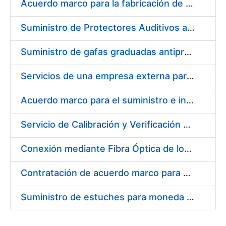
Acuerdo marco para la fabricación de piezas
Suministro de Protectores Auditivos a medida para las personas trabajadoras de los Centros de Trabajo de Madrid y Burgos
Suministro de gafas graduadas antiproyecciones para los trabajadores de la FNMT-RCM en los centros de trabajo de Madrid y Burgos
Servicios de una empresa externa para el asesoramiento y resolución de los recursos de alzada que se presentan relacionados con procesos de selección para la FNMT-RCM
Acuerdo marco para el suministro e instalación de persianas, estores y otros complementos
Servicio de Calibración y Verificación Externa de los Equipos de Medición del Servicio de Prevención de la FNMT-RCM
Conexión mediante Fibra Óptica de los Centros de Proceso de Datos (CPDs) de las sedes de la FNMT-RCM de Burgos y Madrid
Contratación de acuerdo marco para el Suministro de Material de Electricidad para la Fábrica Nacional de Moneda y Timbre-Real Casa de la Moneda en su centro de trabajo de Burgos
Suministro de estuches para moneda de 30 €