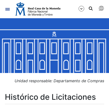
Navegación
Mostrar/Ocultar
Mostrar/Ocultar
Mostrar/Ocultar
Mostrar/Ocultar
Mostrar/Ocultar
Unidad responsable: Departamento de Compras
Histórico de Licitaciones
Mostrar/Ocultar