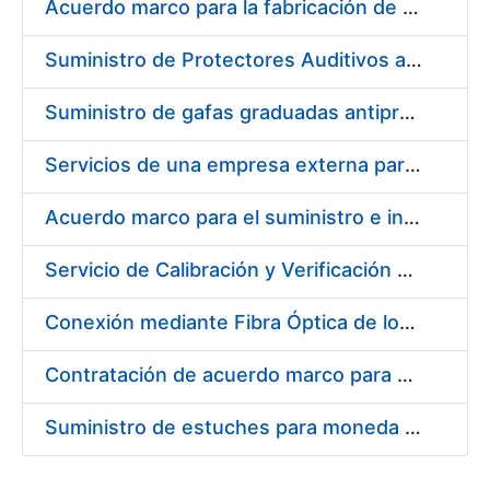
Acuerdo marco para la fabricación de piezas
Suministro de Protectores Auditivos a medida para las personas trabajadoras de los Centros de Trabajo de Madrid y Burgos
Suministro de gafas graduadas antiproyecciones para los trabajadores de la FNMT-RCM en los centros de trabajo de Madrid y Burgos
Servicios de una empresa externa para el asesoramiento y resolución de los recursos de alzada que se presentan relacionados con procesos de selección para la FNMT-RCM
Acuerdo marco para el suministro e instalación de persianas, estores y otros complementos
Servicio de Calibración y Verificación Externa de los Equipos de Medición del Servicio de Prevención de la FNMT-RCM
Conexión mediante Fibra Óptica de los Centros de Proceso de Datos (CPDs) de las sedes de la FNMT-RCM de Burgos y Madrid
Contratación de acuerdo marco para el Suministro de Material de Electricidad para la Fábrica Nacional de Moneda y Timbre-Real Casa de la Moneda en su centro de trabajo de Burgos
Suministro de estuches para moneda de 30 €