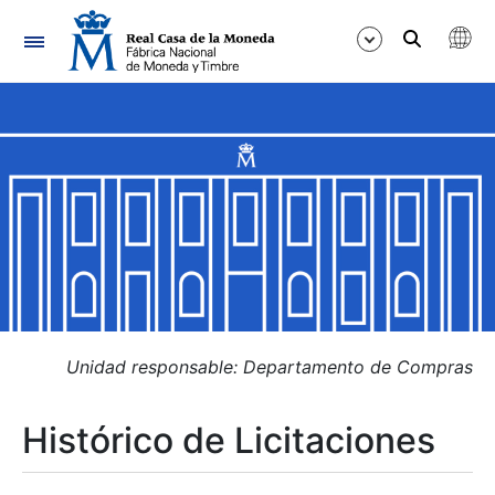
Navegación
Mostrar/Ocultar
Mostrar/Ocultar
Mostrar/Ocultar
Mostrar/Ocultar
Mostrar/Ocultar
Unidad responsable: Departamento de Compras
Histórico de Licitaciones
Mostrar/Ocultar