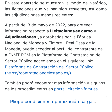
En este apartado se muestran, a modo de histórico,
las licitaciones que ya han sido resueltas, así como
Mostrar/Ocultar
las adjudicaciones menos recientes:
Mostrar/Ocultar
A partir del 3 de mayo de 2022, para obtener
información respecto a
Mostrar/Ocultar
Licitaciones en curso
y
Adjudicaciones
ya aprobadas por la Fábrica
Nacional de Moneda y Timbre - Real Casa de la
Moneda, puede acceder al perfil del contratante del
a FNMT-RCM en la Plataforma de Contratación del
Sector Público accediendo en el siguiente link:
Plataforma de Contratación del Sector Público
(https://contrataciondelestado.es/)
También podrá encontrar más información y algunos
de los procedimientos en
portallicitacion.fnmt.es
Mostrar/Ocultar
Pliego condiciones optimización cargas compras firmado