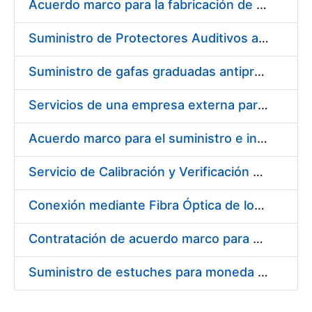
Acuerdo marco para la fabricación de piezas
Suministro de Protectores Auditivos a medida para las personas trabajadoras de los Centros de Trabajo de Madrid y Burgos
Suministro de gafas graduadas antiproyecciones para los trabajadores de la FNMT-RCM en los centros de trabajo de Madrid y Burgos
Servicios de una empresa externa para el asesoramiento y resolución de los recursos de alzada que se presentan relacionados con procesos de selección para la FNMT-RCM
Acuerdo marco para el suministro e instalación de persianas, estores y otros complementos
Servicio de Calibración y Verificación Externa de los Equipos de Medición del Servicio de Prevención de la FNMT-RCM
Conexión mediante Fibra Óptica de los Centros de Proceso de Datos (CPDs) de las sedes de la FNMT-RCM de Burgos y Madrid
Contratación de acuerdo marco para el Suministro de Material de Electricidad para la Fábrica Nacional de Moneda y Timbre-Real Casa de la Moneda en su centro de trabajo de Burgos
Suministro de estuches para moneda de 30 €