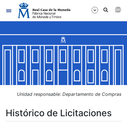
Navegación
Mostrar/Ocultar
Mostrar/Ocultar
Mostrar/Ocultar
Mostrar/Ocultar
Mostrar/Ocultar
Unidad responsable: Departamento de Compras
Histórico de Licitaciones
Mostrar/Ocultar