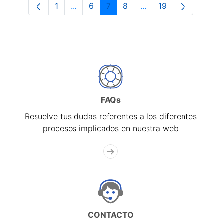
1
...
6
7
8
...
19
Página
Páginas intermedias Use TAB para desp
Página
Página
Página
Páginas intermedias 
Página
FAQs
Resuelve tus dudas referentes a los diferentes
procesos implicados en nuestra web
CONTACTO