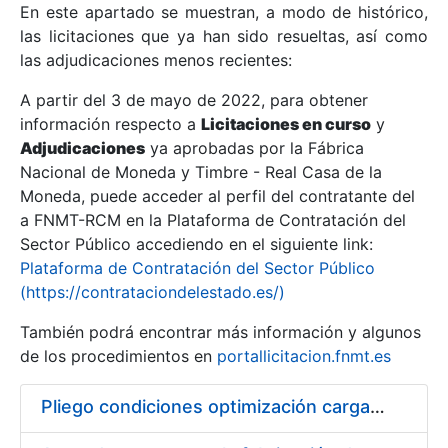
En este apartado se muestran, a modo de histórico,
las licitaciones que ya han sido resueltas, así como
Mostrar/Ocultar
las adjudicaciones menos recientes:
Mostrar/Ocultar
A partir del 3 de mayo de 2022, para obtener
información respecto a
Mostrar/Ocultar
Licitaciones en curso
y
Adjudicaciones
ya aprobadas por la Fábrica
Nacional de Moneda y Timbre - Real Casa de la
Moneda, puede acceder al perfil del contratante del
a FNMT-RCM en la Plataforma de Contratación del
Sector Público accediendo en el siguiente link:
Plataforma de Contratación del Sector Público
(https://contrataciondelestado.es/)
También podrá encontrar más información y algunos
de los procedimientos en
portallicitacion.fnmt.es
Mostrar/Ocultar
Pliego condiciones optimización cargas compras firmado