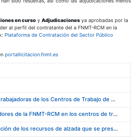
 han sido resueltas, así como las adjudicaciones menos
ciones en curso
y
Adjudicaciones
ya aprobadas por la
er al perfil del contratante del a FNMT-RCM en la
k:
Plataforma de Contratación del Sector Público
en
portallicitacion.fnmt.es
Suministro de Protectores Auditivos a medida para las personas trabajadoras de los Centros de Trabajo de Madrid y Burgos
Suministro de gafas graduadas antiproyecciones para los trabajadores de la FNMT-RCM en los centros de trabajo de Madrid y Burgos
Servicios de una empresa externa para el asesoramiento y resolución de los recursos de alzada que se presentan relacionados con procesos de selección para la FNMT-RCM