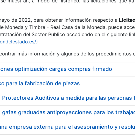
se muestran, a modo de histórico, las licitaciones que ya
 mayo de 2022, para obtener información respecto a
Licita
de Moneda y Timbre - Real Casa de la Moneda, puede acced
ratación del Sector Público accediendo en el siguiente lin
r
iondelestado.es/)
ontrar más información y algunos de los procedimientos 
iones optimización cargas compras firmado
 para la fabricación de piezas
tar