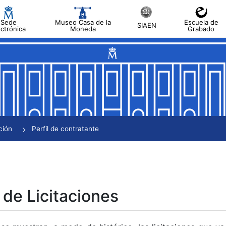
Sede
Museo Casa de la
Escuela de
SIAEN
ectrónica
Moneda
Grabado
tar
tar
tar
tar
ción
Perfil de contratante
tar
 de Licitaciones