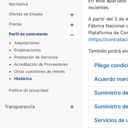
En este apartado 
Normativa
recientes:
Ofertas de Empleo
Mostrar/Ocultar
A partir del 3 de
Prensa
Mostrar/Ocultar
Fábrica Nacional 
Plataforma de Cont
Perfil de contratante
Mostrar/Oculta
(https://contratac
Adquisiciones
Enajenaciones
También podrá enc
Prestación de Servicios
Acreditación de Proveedores
Pliego condic
Otras cuestiones de interés
Acuerdo marco
Histórico
Política de privacidad
Transparencia
Mostrar/Ocul