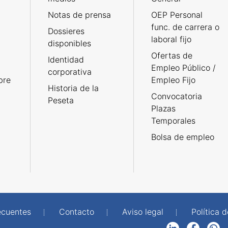
Notas de prensa
OEP Personal
func. de carrera o
Dossieres
laboral fijo
disponibles
Ofertas de
Identidad
Empleo Público /
corporativa
bre
Empleo Fijo
Historia de la
Convocatoria
Peseta
Plazas
Temporales
Bolsa de empleo
ecuentes
Contacto
Aviso legal
Política 