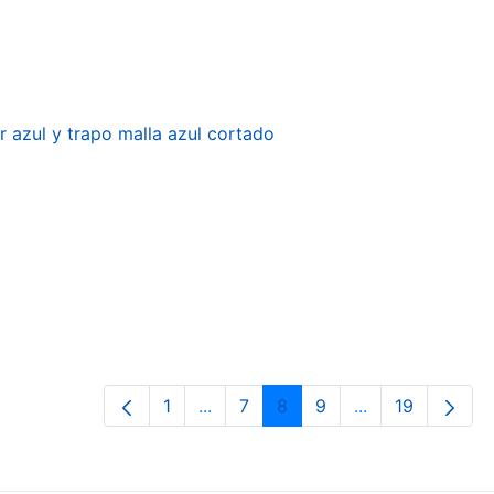
r azul y trapo malla azul cortado
1
...
7
8
9
...
19
Página
Páginas intermedias Use TAB para 
Página
Página
Página
Páginas interme
Página