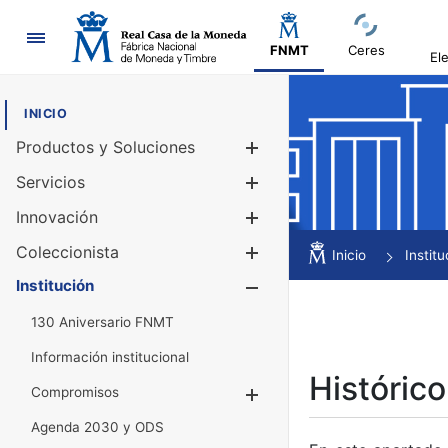
Navegación
FNMT
Ceres
El
INICIO
Productos y Soluciones
Mostrar/Ocul
Servicios
Mostrar/Ocul
Innovación
Mostrar/Ocul
Coleccionista
Mostrar/Ocul
Inicio
Institu
Institución
Mostrar/Ocul
130 Aniversario FNMT
Información institucional
Histórico
Compromisos
Mostrar/Ocultar
Agenda 2030 y ODS