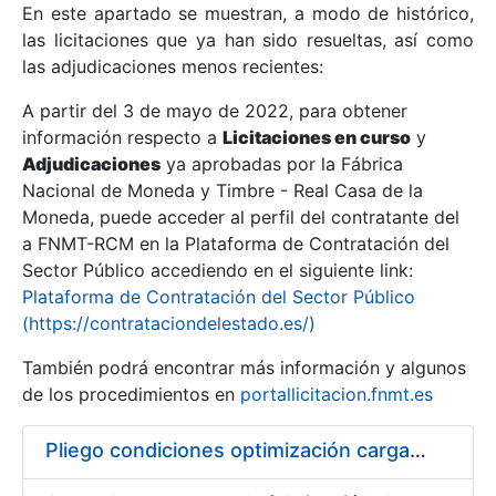
En este apartado se muestran, a modo de histórico,
las licitaciones que ya han sido resueltas, así como
Mostrar/Ocultar
las adjudicaciones menos recientes:
Mostrar/Ocultar
A partir del 3 de mayo de 2022, para obtener
información respecto a
Mostrar/Ocultar
Licitaciones en curso
y
Adjudicaciones
ya aprobadas por la Fábrica
Nacional de Moneda y Timbre - Real Casa de la
Moneda, puede acceder al perfil del contratante del
a FNMT-RCM en la Plataforma de Contratación del
Sector Público accediendo en el siguiente link:
Plataforma de Contratación del Sector Público
(https://contrataciondelestado.es/)
También podrá encontrar más información y algunos
de los procedimientos en
portallicitacion.fnmt.es
Mostrar/Ocultar
Pliego condiciones optimización cargas compras firmado