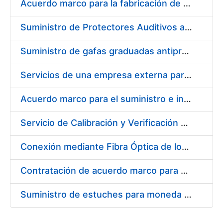
Acuerdo marco para la fabricación de piezas
Suministro de Protectores Auditivos a medida para las personas trabajadoras de los Centros de Trabajo de Madrid y Burgos
Suministro de gafas graduadas antiproyecciones para los trabajadores de la FNMT-RCM en los centros de trabajo de Madrid y Burgos
Servicios de una empresa externa para el asesoramiento y resolución de los recursos de alzada que se presentan relacionados con procesos de selección para la FNMT-RCM
Acuerdo marco para el suministro e instalación de persianas, estores y otros complementos
Servicio de Calibración y Verificación Externa de los Equipos de Medición del Servicio de Prevención de la FNMT-RCM
Conexión mediante Fibra Óptica de los Centros de Proceso de Datos (CPDs) de las sedes de la FNMT-RCM de Burgos y Madrid
Contratación de acuerdo marco para el Suministro de Material de Electricidad para la Fábrica Nacional de Moneda y Timbre-Real Casa de la Moneda en su centro de trabajo de Burgos
Suministro de estuches para moneda de 30 €