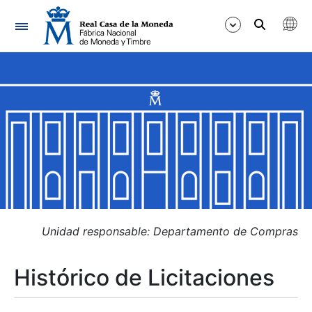
Navegación
Mostrar/Ocultar
Mostrar/Ocultar
Mostrar/Ocultar
Mostrar/Ocultar
Mostrar/Ocultar
Unidad responsable: Departamento de Compras
Histórico de Licitaciones
Mostrar/Ocultar