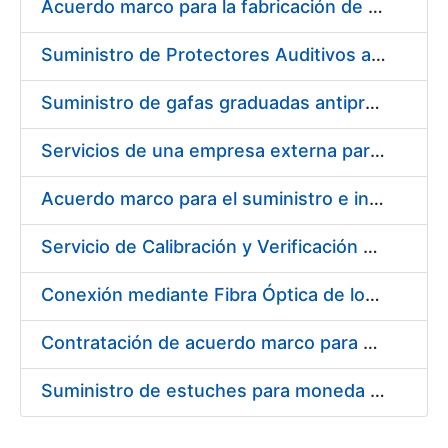
Acuerdo marco para la fabricación de piezas
Suministro de Protectores Auditivos a medida para las personas trabajadoras de los Centros de Trabajo de Madrid y Burgos
Suministro de gafas graduadas antiproyecciones para los trabajadores de la FNMT-RCM en los centros de trabajo de Madrid y Burgos
Servicios de una empresa externa para el asesoramiento y resolución de los recursos de alzada que se presentan relacionados con procesos de selección para la FNMT-RCM
Acuerdo marco para el suministro e instalación de persianas, estores y otros complementos
Servicio de Calibración y Verificación Externa de los Equipos de Medición del Servicio de Prevención de la FNMT-RCM
Conexión mediante Fibra Óptica de los Centros de Proceso de Datos (CPDs) de las sedes de la FNMT-RCM de Burgos y Madrid
Contratación de acuerdo marco para el Suministro de Material de Electricidad para la Fábrica Nacional de Moneda y Timbre-Real Casa de la Moneda en su centro de trabajo de Burgos
Suministro de estuches para moneda de 30 €