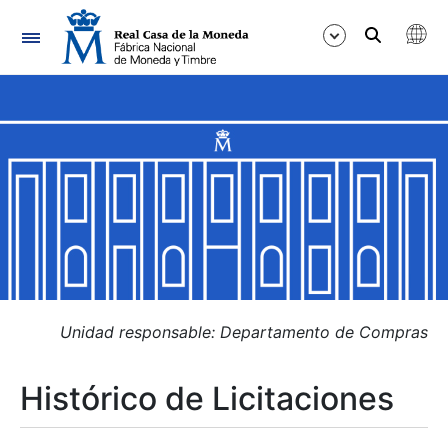
Navegación
Mostrar/Ocultar
Mostrar/Ocultar
Mostrar/Ocultar
Mostrar/Ocultar
Mostrar/Ocultar
Unidad responsable: Departamento de Compras
Histórico de Licitaciones
Mostrar/Ocultar