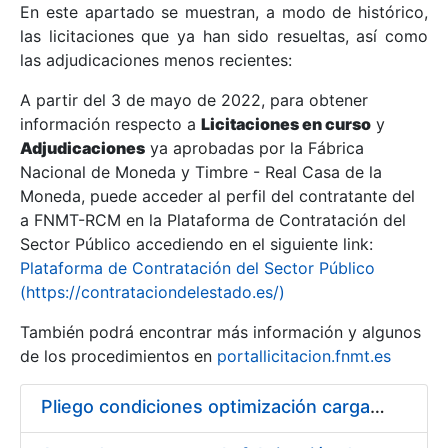
En este apartado se muestran, a modo de histórico,
las licitaciones que ya han sido resueltas, así como
Mostrar/Ocultar
las adjudicaciones menos recientes:
Mostrar/Ocultar
A partir del 3 de mayo de 2022, para obtener
información respecto a
Mostrar/Ocultar
Licitaciones en curso
y
Adjudicaciones
ya aprobadas por la Fábrica
Nacional de Moneda y Timbre - Real Casa de la
Moneda, puede acceder al perfil del contratante del
a FNMT-RCM en la Plataforma de Contratación del
Sector Público accediendo en el siguiente link:
Plataforma de Contratación del Sector Público
(https://contrataciondelestado.es/)
También podrá encontrar más información y algunos
de los procedimientos en
portallicitacion.fnmt.es
Mostrar/Ocultar
Pliego condiciones optimización cargas compras firmado