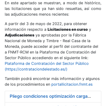
En este apartado se muestran, a modo de histórico,
las licitaciones que ya han sido resueltas, así como
Mostrar/Ocultar
las adjudicaciones menos recientes:
Mostrar/Ocultar
A partir del 3 de mayo de 2022, para obtener
información respecto a
Mostrar/Ocultar
Licitaciones en curso
y
Adjudicaciones
ya aprobadas por la Fábrica
Nacional de Moneda y Timbre - Real Casa de la
Moneda, puede acceder al perfil del contratante del
a FNMT-RCM en la Plataforma de Contratación del
Sector Público accediendo en el siguiente link:
Plataforma de Contratación del Sector Público
(https://contrataciondelestado.es/)
También podrá encontrar más información y algunos
de los procedimientos en
portallicitacion.fnmt.es
Mostrar/Ocultar
Pliego condiciones optimización cargas compras firmado