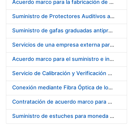
Acuerdo marco para la fabricación de piezas
Suministro de Protectores Auditivos a medida para las personas trabajadoras de los Centros de Trabajo de Madrid y Burgos
Suministro de gafas graduadas antiproyecciones para los trabajadores de la FNMT-RCM en los centros de trabajo de Madrid y Burgos
Servicios de una empresa externa para el asesoramiento y resolución de los recursos de alzada que se presentan relacionados con procesos de selección para la FNMT-RCM
Acuerdo marco para el suministro e instalación de persianas, estores y otros complementos
Servicio de Calibración y Verificación Externa de los Equipos de Medición del Servicio de Prevención de la FNMT-RCM
Conexión mediante Fibra Óptica de los Centros de Proceso de Datos (CPDs) de las sedes de la FNMT-RCM de Burgos y Madrid
Contratación de acuerdo marco para el Suministro de Material de Electricidad para la Fábrica Nacional de Moneda y Timbre-Real Casa de la Moneda en su centro de trabajo de Burgos
Suministro de estuches para moneda de 30 €