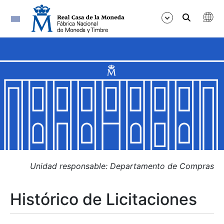
Navegación
Mostrar/Ocultar
Mostrar/Ocultar
Mostrar/Ocultar
Mostrar/Ocultar
Mostrar/Ocultar
Unidad responsable: Departamento de Compras
Histórico de Licitaciones
Mostrar/Ocultar