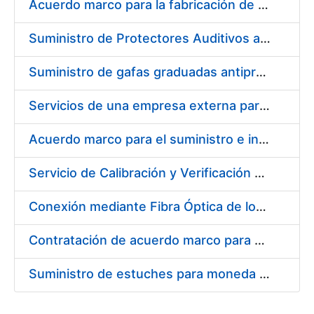
Acuerdo marco para la fabricación de piezas
Suministro de Protectores Auditivos a medida para las personas trabajadoras de los Centros de Trabajo de Madrid y Burgos
Suministro de gafas graduadas antiproyecciones para los trabajadores de la FNMT-RCM en los centros de trabajo de Madrid y Burgos
Servicios de una empresa externa para el asesoramiento y resolución de los recursos de alzada que se presentan relacionados con procesos de selección para la FNMT-RCM
Acuerdo marco para el suministro e instalación de persianas, estores y otros complementos
Servicio de Calibración y Verificación Externa de los Equipos de Medición del Servicio de Prevención de la FNMT-RCM
Conexión mediante Fibra Óptica de los Centros de Proceso de Datos (CPDs) de las sedes de la FNMT-RCM de Burgos y Madrid
Contratación de acuerdo marco para el Suministro de Material de Electricidad para la Fábrica Nacional de Moneda y Timbre-Real Casa de la Moneda en su centro de trabajo de Burgos
Suministro de estuches para moneda de 30 €