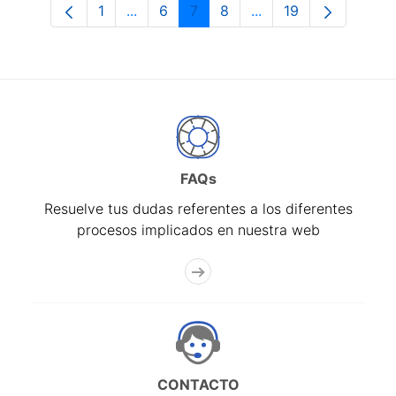
1
...
6
7
8
...
19
Página
Páginas intermedias Use TAB para desp
Página
Página
Página
Páginas intermedias 
Página
FAQs
Resuelve tus dudas referentes a los diferentes
procesos implicados en nuestra web
CONTACTO