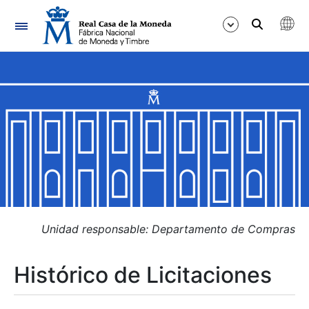
Navegación
Mostrar/Ocultar
Mostrar/Ocultar
Mostrar/Ocultar
Mostrar/Ocultar
Mostrar/Ocultar
Unidad responsable: Departamento de Compras
Histórico de Licitaciones
Mostrar/Ocultar