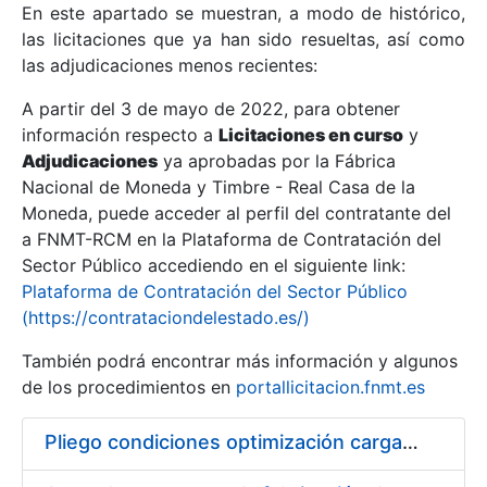
En este apartado se muestran, a modo de histórico,
las licitaciones que ya han sido resueltas, así como
Mostrar/Ocultar
las adjudicaciones menos recientes:
Mostrar/Ocultar
A partir del 3 de mayo de 2022, para obtener
información respecto a
Mostrar/Ocultar
Licitaciones en curso
y
Adjudicaciones
ya aprobadas por la Fábrica
Nacional de Moneda y Timbre - Real Casa de la
Moneda, puede acceder al perfil del contratante del
a FNMT-RCM en la Plataforma de Contratación del
Sector Público accediendo en el siguiente link:
Plataforma de Contratación del Sector Público
(https://contrataciondelestado.es/)
También podrá encontrar más información y algunos
de los procedimientos en
portallicitacion.fnmt.es
Mostrar/Ocultar
Pliego condiciones optimización cargas compras firmado