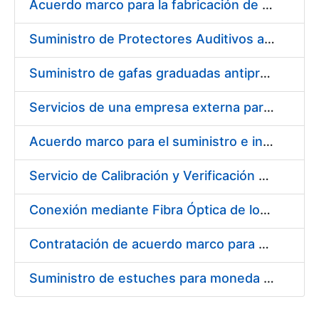
Acuerdo marco para la fabricación de piezas
Suministro de Protectores Auditivos a medida para las personas trabajadoras de los Centros de Trabajo de Madrid y Burgos
Suministro de gafas graduadas antiproyecciones para los trabajadores de la FNMT-RCM en los centros de trabajo de Madrid y Burgos
Servicios de una empresa externa para el asesoramiento y resolución de los recursos de alzada que se presentan relacionados con procesos de selección para la FNMT-RCM
Acuerdo marco para el suministro e instalación de persianas, estores y otros complementos
Servicio de Calibración y Verificación Externa de los Equipos de Medición del Servicio de Prevención de la FNMT-RCM
Conexión mediante Fibra Óptica de los Centros de Proceso de Datos (CPDs) de las sedes de la FNMT-RCM de Burgos y Madrid
Contratación de acuerdo marco para el Suministro de Material de Electricidad para la Fábrica Nacional de Moneda y Timbre-Real Casa de la Moneda en su centro de trabajo de Burgos
Suministro de estuches para moneda de 30 €