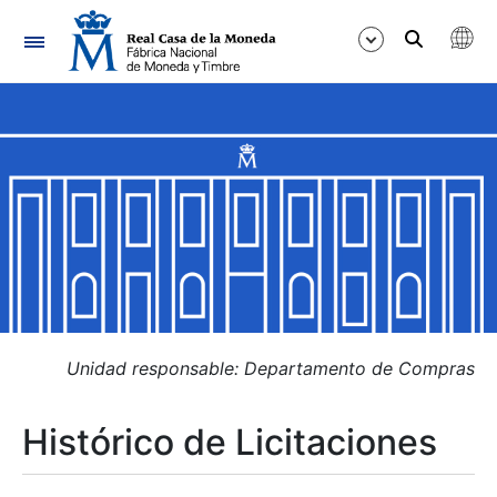
Navegación
Mostrar/Ocultar
Mostrar/Ocultar
Mostrar/Ocultar
Mostrar/Ocultar
Mostrar/Ocultar
Unidad responsable: Departamento de Compras
Histórico de Licitaciones
Mostrar/Ocultar