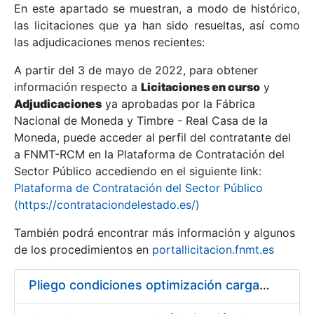
En este apartado se muestran, a modo de histórico,
las licitaciones que ya han sido resueltas, así como
Mostrar/Ocultar
las adjudicaciones menos recientes:
Mostrar/Ocultar
A partir del 3 de mayo de 2022, para obtener
información respecto a
Mostrar/Ocultar
Licitaciones en curso
y
Adjudicaciones
ya aprobadas por la Fábrica
Nacional de Moneda y Timbre - Real Casa de la
Moneda, puede acceder al perfil del contratante del
a FNMT-RCM en la Plataforma de Contratación del
Sector Público accediendo en el siguiente link:
Plataforma de Contratación del Sector Público
(https://contrataciondelestado.es/)
También podrá encontrar más información y algunos
de los procedimientos en
portallicitacion.fnmt.es
Mostrar/Ocultar
Pliego condiciones optimización cargas compras firmado