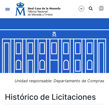
Navegación
Mostrar/Ocultar
Mostrar/Ocultar
Mostrar/Ocultar
Mostrar/Ocultar
Mostrar/Ocultar
Unidad responsable: Departamento de Compras
Histórico de Licitaciones
Mostrar/Ocultar