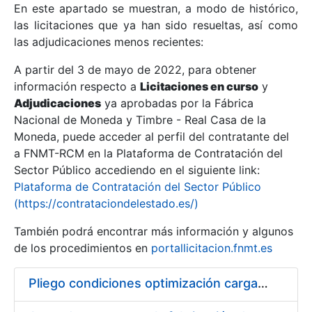
En este apartado se muestran, a modo de histórico,
las licitaciones que ya han sido resueltas, así como
Mostrar/Ocultar
las adjudicaciones menos recientes:
Mostrar/Ocultar
A partir del 3 de mayo de 2022, para obtener
información respecto a
Mostrar/Ocultar
Licitaciones en curso
y
Adjudicaciones
ya aprobadas por la Fábrica
Nacional de Moneda y Timbre - Real Casa de la
Moneda, puede acceder al perfil del contratante del
a FNMT-RCM en la Plataforma de Contratación del
Sector Público accediendo en el siguiente link:
Plataforma de Contratación del Sector Público
(https://contrataciondelestado.es/)
También podrá encontrar más información y algunos
de los procedimientos en
portallicitacion.fnmt.es
Mostrar/Ocultar
Pliego condiciones optimización cargas compras firmado