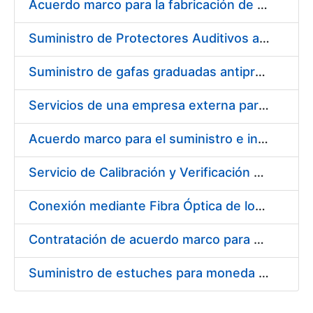
Acuerdo marco para la fabricación de piezas
Suministro de Protectores Auditivos a medida para las personas trabajadoras de los Centros de Trabajo de Madrid y Burgos
Suministro de gafas graduadas antiproyecciones para los trabajadores de la FNMT-RCM en los centros de trabajo de Madrid y Burgos
Servicios de una empresa externa para el asesoramiento y resolución de los recursos de alzada que se presentan relacionados con procesos de selección para la FNMT-RCM
Acuerdo marco para el suministro e instalación de persianas, estores y otros complementos
Servicio de Calibración y Verificación Externa de los Equipos de Medición del Servicio de Prevención de la FNMT-RCM
Conexión mediante Fibra Óptica de los Centros de Proceso de Datos (CPDs) de las sedes de la FNMT-RCM de Burgos y Madrid
Contratación de acuerdo marco para el Suministro de Material de Electricidad para la Fábrica Nacional de Moneda y Timbre-Real Casa de la Moneda en su centro de trabajo de Burgos
Suministro de estuches para moneda de 30 €