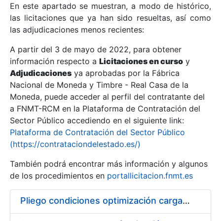
En este apartado se muestran, a modo de histórico,
las licitaciones que ya han sido resueltas, así como
Mostrar/Ocultar
las adjudicaciones menos recientes:
Mostrar/Ocultar
A partir del 3 de mayo de 2022, para obtener
información respecto a
Mostrar/Ocultar
Licitaciones en curso
y
Adjudicaciones
ya aprobadas por la Fábrica
Nacional de Moneda y Timbre - Real Casa de la
Moneda, puede acceder al perfil del contratante del
a FNMT-RCM en la Plataforma de Contratación del
Sector Público accediendo en el siguiente link:
Plataforma de Contratación del Sector Público
(https://contrataciondelestado.es/)
También podrá encontrar más información y algunos
de los procedimientos en
portallicitacion.fnmt.es
Mostrar/Ocultar
Pliego condiciones optimización cargas compras firmado