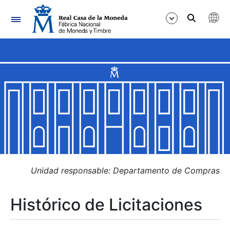
Navegación
Mostrar/Ocultar
Mostrar/Ocultar
Mostrar/Ocultar
Mostrar/Ocultar
Mostrar/Ocultar
Unidad responsable: Departamento de Compras
Histórico de Licitaciones
Mostrar/Ocultar