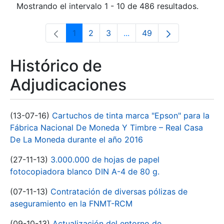
Mostrando el intervalo 1 - 10 de 486 resultados.
1
2
3
...
49
Página
Página
Página
Páginas intermedias Use 
Página
Histórico de
Adjudicaciones
(13-07-16)
Cartuchos de tinta marca "Epson" para la
Fábrica Nacional De Moneda Y Timbre – Real Casa
De La Moneda durante el año 2016
(27-11-13)
3.000.000 de hojas de papel
fotocopiadora blanco DIN A-4 de 80 g.
(07-11-13)
Contratación de diversas pólizas de
aseguramiento en la FNMT-RCM
(09-10-13)
Actualización del entorno de