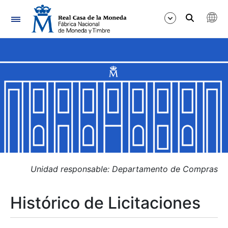
Navegación
Mostrar/Ocultar
Mostrar/Ocultar
Mostrar/Ocultar
Mostrar/Ocultar
Mostrar/Ocultar
Unidad responsable: Departamento de Compras
Histórico de Licitaciones
Mostrar/Ocultar