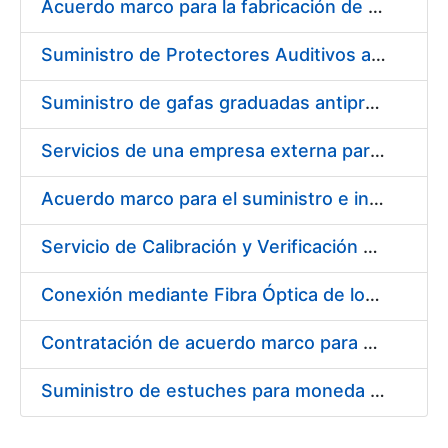
Acuerdo marco para la fabricación de piezas
Suministro de Protectores Auditivos a medida para las personas trabajadoras de los Centros de Trabajo de Madrid y Burgos
Suministro de gafas graduadas antiproyecciones para los trabajadores de la FNMT-RCM en los centros de trabajo de Madrid y Burgos
Servicios de una empresa externa para el asesoramiento y resolución de los recursos de alzada que se presentan relacionados con procesos de selección para la FNMT-RCM
Acuerdo marco para el suministro e instalación de persianas, estores y otros complementos
Servicio de Calibración y Verificación Externa de los Equipos de Medición del Servicio de Prevención de la FNMT-RCM
Conexión mediante Fibra Óptica de los Centros de Proceso de Datos (CPDs) de las sedes de la FNMT-RCM de Burgos y Madrid
Contratación de acuerdo marco para el Suministro de Material de Electricidad para la Fábrica Nacional de Moneda y Timbre-Real Casa de la Moneda en su centro de trabajo de Burgos
Suministro de estuches para moneda de 30 €