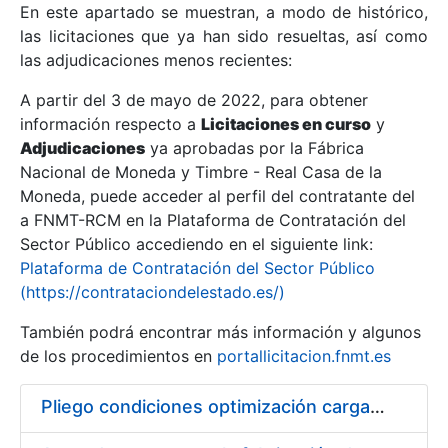
En este apartado se muestran, a modo de histórico,
las licitaciones que ya han sido resueltas, así como
Mostrar/Ocultar
las adjudicaciones menos recientes:
Mostrar/Ocultar
A partir del 3 de mayo de 2022, para obtener
información respecto a
Mostrar/Ocultar
Licitaciones en curso
y
Adjudicaciones
ya aprobadas por la Fábrica
Nacional de Moneda y Timbre - Real Casa de la
Moneda, puede acceder al perfil del contratante del
a FNMT-RCM en la Plataforma de Contratación del
Sector Público accediendo en el siguiente link:
Plataforma de Contratación del Sector Público
(https://contrataciondelestado.es/)
También podrá encontrar más información y algunos
de los procedimientos en
portallicitacion.fnmt.es
Mostrar/Ocultar
Pliego condiciones optimización cargas compras firmado