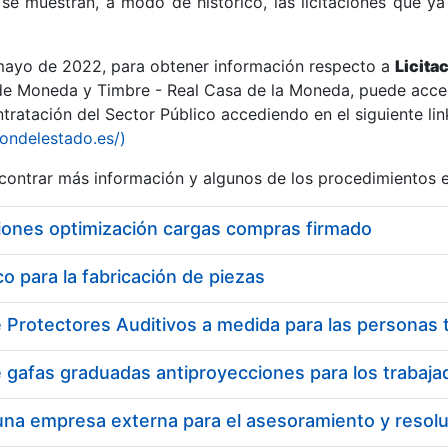
se muestran, a modo de histórico, las licitaciones que ya
 mayo de 2022, para obtener información respecto a
Licita
de Moneda y Timbre - Real Casa de la Moneda, puede acced
ratación del Sector Público accediendo en el siguiente lin
r
iondelestado.es/)
ontrar más información y algunos de los procedimientos 
iones optimización cargas compras firmado
 para la fabricación de piezas
tar