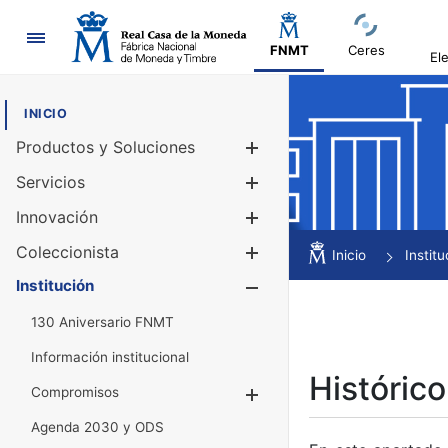
Navegación
FNMT
Ceres
El
INICIO
Productos y Soluciones
Mostrar/Ocul
Servicios
Mostrar/Ocul
Innovación
Mostrar/Ocul
Coleccionista
Mostrar/Ocul
Inicio
Institu
Institución
Mostrar/Ocul
130 Aniversario FNMT
Información institucional
Histórico
Compromisos
Mostrar/Ocultar
Agenda 2030 y ODS