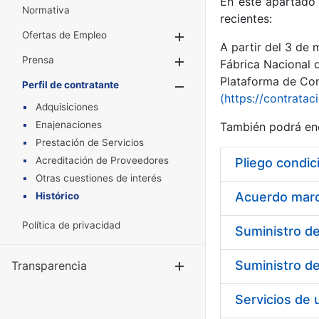
En este apartado 
Normativa
recientes:
Ofertas de Empleo
Mostrar/Ocultar
A partir del 3 de
Prensa
Mostrar/Ocultar
Fábrica Nacional 
Plataforma de Cont
Perfil de contratante
Mostrar/Oculta
(https://contratac
Adquisiciones
Enajenaciones
También podrá enc
Prestación de Servicios
Acreditación de Proveedores
Pliego condic
Otras cuestiones de interés
Acuerdo marco
Histórico
Política de privacidad
Transparencia
Mostrar/Ocul