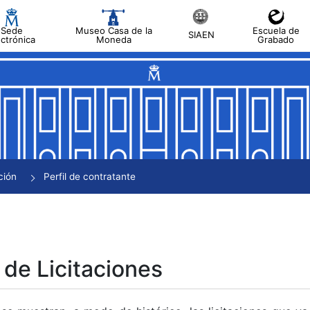
Sede
Museo Casa de la
Escuela de
SIAEN
ectrónica
Moneda
Grabado
tar
tar
tar
tar
ción
Perfil de contratante
tar
 de Licitaciones