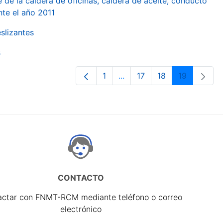
 de la caldera de oficinas, caldera de aceite, conducto
te el año 2011
slizantes
s
1
...
17
18
19
Página
Páginas intermedias Use T
Página
Página
Página
CONTACTO
actar con FNMT-RCM mediante teléfono o correo
electrónico