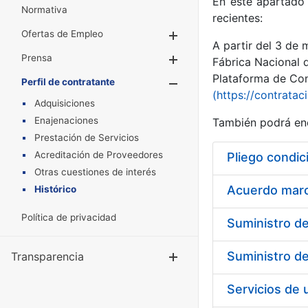
En este apartado 
Normativa
recientes:
Ofertas de Empleo
Mostrar/Ocultar
A partir del 3 de
Prensa
Mostrar/Ocultar
Fábrica Nacional 
Plataforma de Cont
Perfil de contratante
Mostrar/Oculta
(https://contratac
Adquisiciones
Enajenaciones
También podrá enc
Prestación de Servicios
Acreditación de Proveedores
Pliego condic
Otras cuestiones de interés
Acuerdo marco
Histórico
Política de privacidad
Transparencia
Mostrar/Ocul