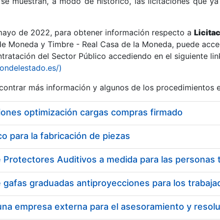
se muestran, a modo de histórico, las licitaciones que ya
 mayo de 2022, para obtener información respecto a
Licita
de Moneda y Timbre - Real Casa de la Moneda, puede acced
ratación del Sector Público accediendo en el siguiente lin
r
iondelestado.es/)
ontrar más información y algunos de los procedimientos 
iones optimización cargas compras firmado
 para la fabricación de piezas
tar