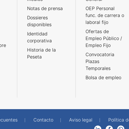
Notas de prensa
OEP Personal
func. de carrera o
Dossieres
laboral fijo
disponibles
Ofertas de
Identidad
Empleo Público /
corporativa
bre
Empleo Fijo
Historia de la
Convocatoria
Peseta
Plazas
Temporales
Bolsa de empleo
ecuentes
Contacto
Aviso legal
Política 