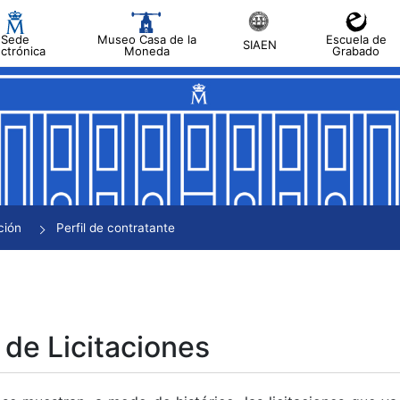
Sede
Museo Casa de la
Escuela de
SIAEN
ectrónica
Moneda
Grabado
tar
tar
tar
tar
ción
Perfil de contratante
tar
 de Licitaciones