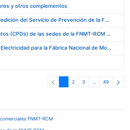
tores y otros complementos
Servicio de Calibración y Verificación Externa de los Equipos de Medición del Servicio de Prevención de la FNMT-RCM
Conexión mediante Fibra Óptica de los Centros de Proceso de Datos (CPDs) de las sedes de la FNMT-RCM de Burgos y Madrid
Contratación de acuerdo marco para el Suministro de Material de Electricidad para la Fábrica Nacional de Moneda y Timbre-Real Casa de la Moneda en su centro de trabajo de Burgos
1
2
3
...
49
Página
Página
Página
Páginas interme
Página
os comerciales FNMT-RCM