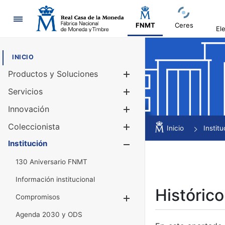
Navegación
FNMT
Ceres
El
INICIO
Productos y Soluciones
Mostrar/Ocul
Servicios
Mostrar/Ocul
Innovación
Mostrar/Ocul
Coleccionista
Mostrar/Ocul
Inicio
Institu
Institución
Mostrar/Ocul
130 Aniversario FNMT
Información institucional
Histórico
Compromisos
Mostrar/Ocultar
Agenda 2030 y ODS