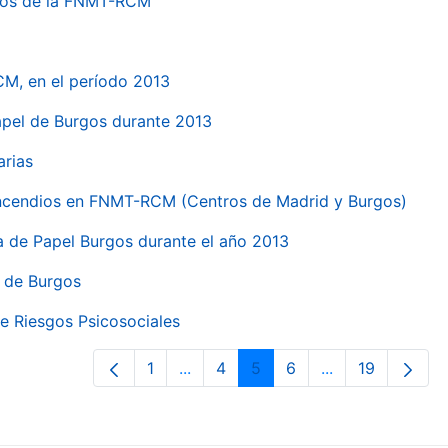
ntros de la FNMT-RCM
CM, en el período 2013
papel de Burgos durante 2013
arias
 incendios en FNMT-RCM (Centros de Madrid y Burgos)
ca de Papel Burgos durante el año 2013
l de Burgos
e Riesgos Psicosociales
1
...
4
5
6
...
19
Página
Páginas intermedias Use TAB para 
Página
Página
Página
Páginas interme
Página