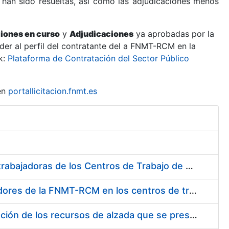
 han sido resueltas, así como las adjudicaciones menos
ciones en curso
y
Adjudicaciones
ya aprobadas por la
er al perfil del contratante del a FNMT-RCM en la
k:
Plataforma de Contratación del Sector Público
en
portallicitacion.fnmt.es
Suministro de Protectores Auditivos a medida para las personas trabajadoras de los Centros de Trabajo de Madrid y Burgos
Suministro de gafas graduadas antiproyecciones para los trabajadores de la FNMT-RCM en los centros de trabajo de Madrid y Burgos
Servicios de una empresa externa para el asesoramiento y resolución de los recursos de alzada que se presentan relacionados con procesos de selección para la FNMT-RCM