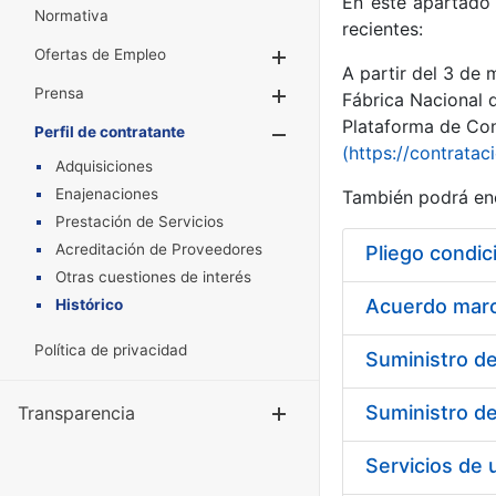
En este apartado 
Normativa
recientes:
Ofertas de Empleo
Mostrar/Ocultar
A partir del 3 de
Prensa
Mostrar/Ocultar
Fábrica Nacional 
Plataforma de Cont
Perfil de contratante
Mostrar/Oculta
(https://contratac
Adquisiciones
Enajenaciones
También podrá enc
Prestación de Servicios
Acreditación de Proveedores
Pliego condic
Otras cuestiones de interés
Acuerdo marco
Histórico
Política de privacidad
Transparencia
Mostrar/Ocul