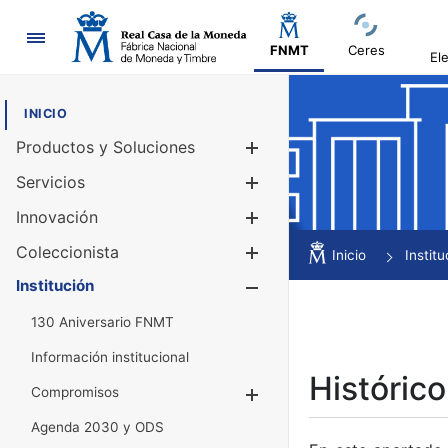
Navegación
FNMT
Ceres
El
INICIO
Productos y Soluciones
Mostrar/Ocul
Servicios
Mostrar/Ocul
Innovación
Mostrar/Ocul
Coleccionista
Mostrar/Ocul
Inicio
Institu
Institución
Mostrar/Ocul
130 Aniversario FNMT
Información institucional
Histórico
Compromisos
Mostrar/Ocultar
Agenda 2030 y ODS