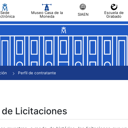
Sede
Museo Casa de la
Escuela de
SIAEN
ectrónica
Moneda
Grabado
tar
tar
tar
tar
ción
Perfil de contratante
tar
 de Licitaciones