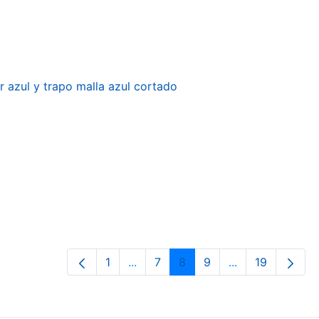
r azul y trapo malla azul cortado
1
...
7
8
9
...
19
Página
Páginas intermedias Use TAB para 
Página
Página
Página
Páginas interme
Página