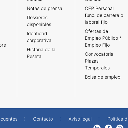
Notas de prensa
OEP Personal
func. de carrera o
Dossieres
laboral fijo
disponibles
Ofertas de
Identidad
Empleo Público /
corporativa
bre
Empleo Fijo
Historia de la
Convocatoria
Peseta
Plazas
Temporales
Bolsa de empleo
ecuentes
Contacto
Aviso legal
Política 