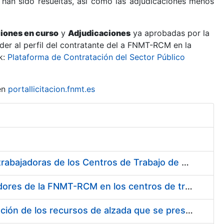
 han sido resueltas, así como las adjudicaciones menos
ciones en curso
y
Adjudicaciones
ya aprobadas por la
er al perfil del contratante del a FNMT-RCM en la
k:
Plataforma de Contratación del Sector Público
en
portallicitacion.fnmt.es
Suministro de Protectores Auditivos a medida para las personas trabajadoras de los Centros de Trabajo de Madrid y Burgos
Suministro de gafas graduadas antiproyecciones para los trabajadores de la FNMT-RCM en los centros de trabajo de Madrid y Burgos
Servicios de una empresa externa para el asesoramiento y resolución de los recursos de alzada que se presentan relacionados con procesos de selección para la FNMT-RCM