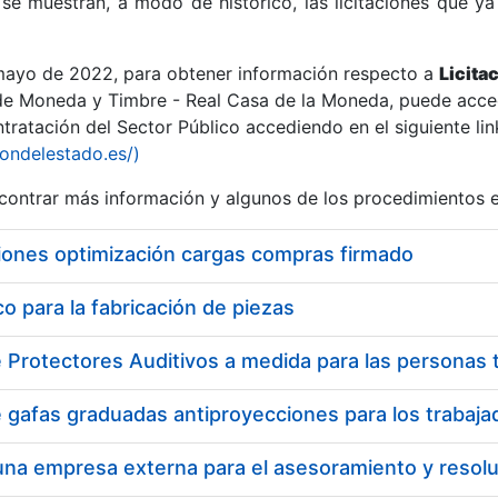
se muestran, a modo de histórico, las licitaciones que ya
 mayo de 2022, para obtener información respecto a
Licita
de Moneda y Timbre - Real Casa de la Moneda, puede acced
ratación del Sector Público accediendo en el siguiente lin
r
iondelestado.es/)
ontrar más información y algunos de los procedimientos 
iones optimización cargas compras firmado
 para la fabricación de piezas
tar