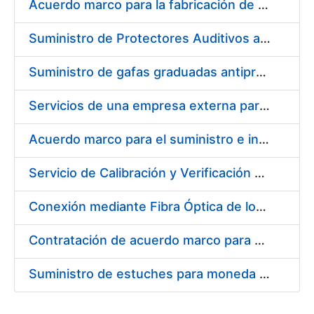
Acuerdo marco para la fabricación de piezas
Suministro de Protectores Auditivos a medida para las personas trabajadoras de los Centros de Trabajo de Madrid y Burgos
Suministro de gafas graduadas antiproyecciones para los trabajadores de la FNMT-RCM en los centros de trabajo de Madrid y Burgos
Servicios de una empresa externa para el asesoramiento y resolución de los recursos de alzada que se presentan relacionados con procesos de selección para la FNMT-RCM
Acuerdo marco para el suministro e instalación de persianas, estores y otros complementos
Servicio de Calibración y Verificación Externa de los Equipos de Medición del Servicio de Prevención de la FNMT-RCM
Conexión mediante Fibra Óptica de los Centros de Proceso de Datos (CPDs) de las sedes de la FNMT-RCM de Burgos y Madrid
Contratación de acuerdo marco para el Suministro de Material de Electricidad para la Fábrica Nacional de Moneda y Timbre-Real Casa de la Moneda en su centro de trabajo de Burgos
Suministro de estuches para moneda de 30 €