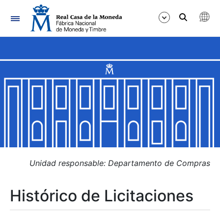
Navegación
Mostrar/Ocultar
Mostrar/Ocultar
Mostrar/Ocultar
Mostrar/Ocultar
Mostrar/Ocultar
Unidad responsable: Departamento de Compras
Histórico de Licitaciones
Mostrar/Ocultar