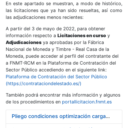
En este apartado se muestran, a modo de histórico,
las licitaciones que ya han sido resueltas, así como
Mostrar/Ocultar
las adjudicaciones menos recientes:
Mostrar/Ocultar
A partir del 3 de mayo de 2022, para obtener
información respecto a
Mostrar/Ocultar
Licitaciones en curso
y
Adjudicaciones
ya aprobadas por la Fábrica
Nacional de Moneda y Timbre - Real Casa de la
Moneda, puede acceder al perfil del contratante del
a FNMT-RCM en la Plataforma de Contratación del
Sector Público accediendo en el siguiente link:
Plataforma de Contratación del Sector Público
(https://contrataciondelestado.es/)
También podrá encontrar más información y algunos
de los procedimientos en
portallicitacion.fnmt.es
Mostrar/Ocultar
Pliego condiciones optimización cargas compras firmado