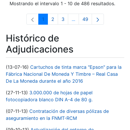
Mostrando el intervalo 1 - 10 de 486 resultados.
1
2
3
...
49
Página
Página
Página
Páginas intermedias Use 
Página
Histórico de
Adjudicaciones
(13-07-16)
Cartuchos de tinta marca "Epson" para la
Fábrica Nacional De Moneda Y Timbre – Real Casa
De La Moneda durante el año 2016
(27-11-13)
3.000.000 de hojas de papel
fotocopiadora blanco DIN A-4 de 80 g.
(07-11-13)
Contratación de diversas pólizas de
aseguramiento en la FNMT-RCM
(09-10-13)
Actualización del entorno de