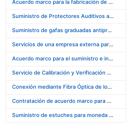
Acuerdo marco para la fabricación de piezas
Suministro de Protectores Auditivos a medida para las personas trabajadoras de los Centros de Trabajo de Madrid y Burgos
Suministro de gafas graduadas antiproyecciones para los trabajadores de la FNMT-RCM en los centros de trabajo de Madrid y Burgos
Servicios de una empresa externa para el asesoramiento y resolución de los recursos de alzada que se presentan relacionados con procesos de selección para la FNMT-RCM
Acuerdo marco para el suministro e instalación de persianas, estores y otros complementos
Servicio de Calibración y Verificación Externa de los Equipos de Medición del Servicio de Prevención de la FNMT-RCM
Conexión mediante Fibra Óptica de los Centros de Proceso de Datos (CPDs) de las sedes de la FNMT-RCM de Burgos y Madrid
Contratación de acuerdo marco para el Suministro de Material de Electricidad para la Fábrica Nacional de Moneda y Timbre-Real Casa de la Moneda en su centro de trabajo de Burgos
Suministro de estuches para moneda de 30 €