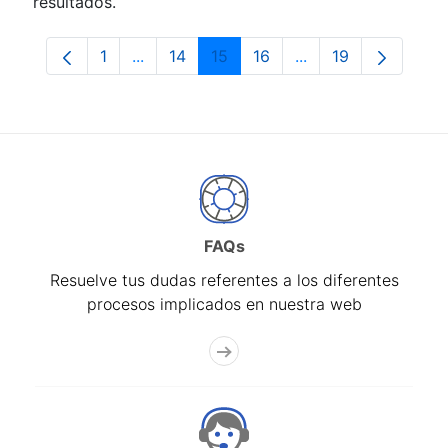
resultados.
1
...
14
15
16
...
19
Página
Páginas intermedias Use TAB para despla
Página
Página
Página
Páginas intermedia
Página
FAQs
Resuelve tus dudas referentes a los diferentes
procesos implicados en nuestra web