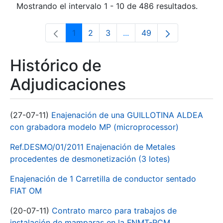
Mostrando el intervalo 1 - 10 de 486 resultados.
1
2
3
...
49
Página
Página
Página
Páginas intermedias Use 
Página
Histórico de
Adjudicaciones
(27-07-11)
Enajenación de una GUILLOTINA ALDEA
con grabadora modelo MP (microprocessor)
Ref.DESMO/01/2011 Enajenación de Metales
procedentes de desmonetización (3 lotes)
Enajenación de 1 Carretilla de conductor sentado
FIAT OM
(20-07-11)
Contrato marco para trabajos de
instalación de mamparas en la FNMT-RCM