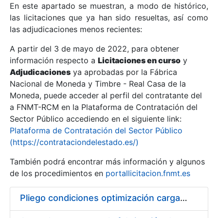
En este apartado se muestran, a modo de histórico,
las licitaciones que ya han sido resueltas, así como
Mostrar/Ocultar
las adjudicaciones menos recientes:
Mostrar/Ocultar
A partir del 3 de mayo de 2022, para obtener
información respecto a
Mostrar/Ocultar
Licitaciones en curso
y
Adjudicaciones
ya aprobadas por la Fábrica
Nacional de Moneda y Timbre - Real Casa de la
Moneda, puede acceder al perfil del contratante del
a FNMT-RCM en la Plataforma de Contratación del
Sector Público accediendo en el siguiente link:
Plataforma de Contratación del Sector Público
(https://contrataciondelestado.es/)
También podrá encontrar más información y algunos
de los procedimientos en
portallicitacion.fnmt.es
Mostrar/Ocultar
Pliego condiciones optimización cargas compras firmado