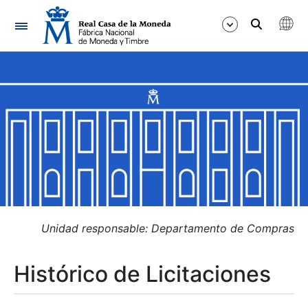
Navegación
Mostrar/Ocultar
Mostrar/Ocultar
Mostrar/Ocultar
Mostrar/Ocultar
Mostrar/Ocultar
Unidad responsable: Departamento de Compras
Histórico de Licitaciones
Mostrar/Ocultar