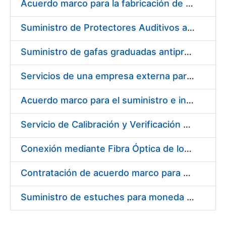
Acuerdo marco para la fabricación de piezas
Suministro de Protectores Auditivos a medida para las personas trabajadoras de los Centros de Trabajo de Madrid y Burgos
Suministro de gafas graduadas antiproyecciones para los trabajadores de la FNMT-RCM en los centros de trabajo de Madrid y Burgos
Servicios de una empresa externa para el asesoramiento y resolución de los recursos de alzada que se presentan relacionados con procesos de selección para la FNMT-RCM
Acuerdo marco para el suministro e instalación de persianas, estores y otros complementos
Servicio de Calibración y Verificación Externa de los Equipos de Medición del Servicio de Prevención de la FNMT-RCM
Conexión mediante Fibra Óptica de los Centros de Proceso de Datos (CPDs) de las sedes de la FNMT-RCM de Burgos y Madrid
Contratación de acuerdo marco para el Suministro de Material de Electricidad para la Fábrica Nacional de Moneda y Timbre-Real Casa de la Moneda en su centro de trabajo de Burgos
Suministro de estuches para moneda de 30 €