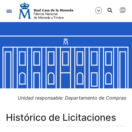
Navegación
Mostrar/Ocultar
Mostrar/Ocultar
Mostrar/Ocultar
Mostrar/Ocultar
Mostrar/Ocultar
Unidad responsable: Departamento de Compras
Histórico de Licitaciones
Mostrar/Ocultar