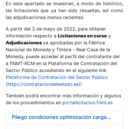
En este apartado se muestran, a modo de histórico,
las licitaciones que ya han sido resueltas, así como
Mostrar/Ocultar
las adjudicaciones menos recientes:
Mostrar/Ocultar
A partir del 3 de mayo de 2022, para obtener
información respecto a
Mostrar/Ocultar
Licitaciones en curso
y
Adjudicaciones
ya aprobadas por la Fábrica
Nacional de Moneda y Timbre - Real Casa de la
Moneda, puede acceder al perfil del contratante del
a FNMT-RCM en la Plataforma de Contratación del
Sector Público accediendo en el siguiente link:
Plataforma de Contratación del Sector Público
(https://contrataciondelestado.es/)
También podrá encontrar más información y algunos
de los procedimientos en
portallicitacion.fnmt.es
Mostrar/Ocultar
Pliego condiciones optimización cargas compras firmado