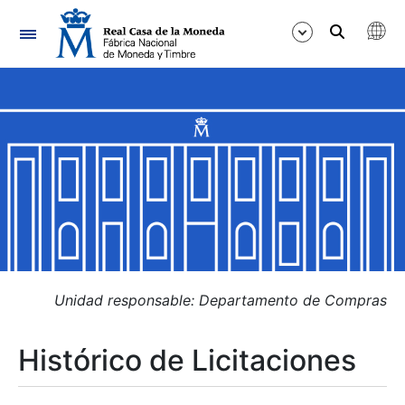
Navegación
Mostrar/Ocultar
Mostrar/Ocultar
Mostrar/Ocultar
Mostrar/Ocultar
Mostrar/Ocultar
Unidad responsable: Departamento de Compras
Histórico de Licitaciones
Mostrar/Ocultar