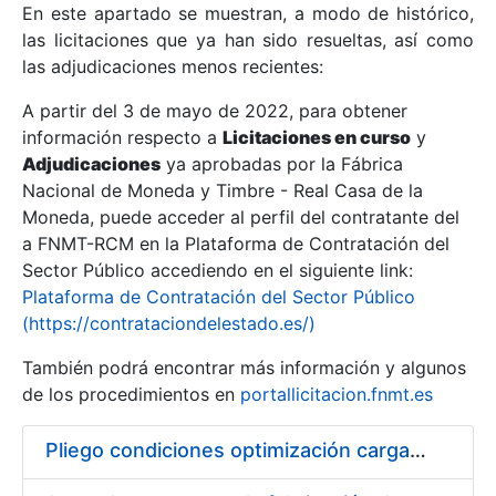
En este apartado se muestran, a modo de histórico,
las licitaciones que ya han sido resueltas, así como
Mostrar/Ocultar
las adjudicaciones menos recientes:
Mostrar/Ocultar
A partir del 3 de mayo de 2022, para obtener
información respecto a
Mostrar/Ocultar
Licitaciones en curso
y
Adjudicaciones
ya aprobadas por la Fábrica
Nacional de Moneda y Timbre - Real Casa de la
Moneda, puede acceder al perfil del contratante del
a FNMT-RCM en la Plataforma de Contratación del
Sector Público accediendo en el siguiente link:
Plataforma de Contratación del Sector Público
(https://contrataciondelestado.es/)
También podrá encontrar más información y algunos
de los procedimientos en
portallicitacion.fnmt.es
Mostrar/Ocultar
Pliego condiciones optimización cargas compras firmado