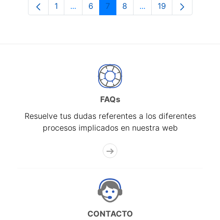
1
...
6
7
8
...
19
Página
Páginas intermedias Use TAB para desp
Página
Página
Página
Páginas intermedias 
Página
FAQs
Resuelve tus dudas referentes a los diferentes
procesos implicados en nuestra web
CONTACTO