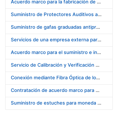
Acuerdo marco para la fabricación de piezas
Suministro de Protectores Auditivos a medida para las personas trabajadoras de los Centros de Trabajo de Madrid y Burgos
Suministro de gafas graduadas antiproyecciones para los trabajadores de la FNMT-RCM en los centros de trabajo de Madrid y Burgos
Servicios de una empresa externa para el asesoramiento y resolución de los recursos de alzada que se presentan relacionados con procesos de selección para la FNMT-RCM
Acuerdo marco para el suministro e instalación de persianas, estores y otros complementos
Servicio de Calibración y Verificación Externa de los Equipos de Medición del Servicio de Prevención de la FNMT-RCM
Conexión mediante Fibra Óptica de los Centros de Proceso de Datos (CPDs) de las sedes de la FNMT-RCM de Burgos y Madrid
Contratación de acuerdo marco para el Suministro de Material de Electricidad para la Fábrica Nacional de Moneda y Timbre-Real Casa de la Moneda en su centro de trabajo de Burgos
Suministro de estuches para moneda de 30 €