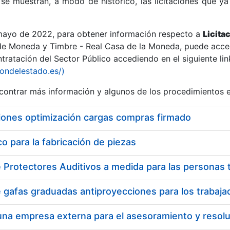
se muestran, a modo de histórico, las licitaciones que ya
 mayo de 2022, para obtener información respecto a
Licita
de Moneda y Timbre - Real Casa de la Moneda, puede acced
ratación del Sector Público accediendo en el siguiente lin
r
iondelestado.es/)
ontrar más información y algunos de los procedimientos 
iones optimización cargas compras firmado
 para la fabricación de piezas
tar