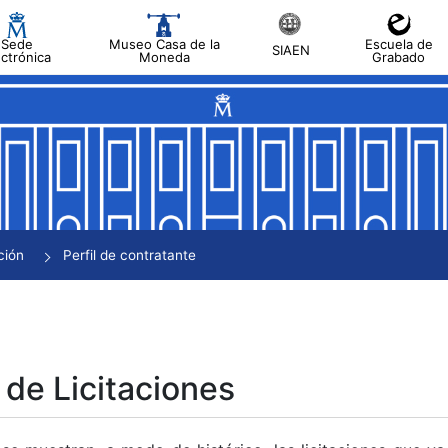
Sede
Museo Casa de la
Escuela de
SIAEN
ectrónica
Moneda
Grabado
tar
tar
tar
tar
ción
Perfil de contratante
tar
 de Licitaciones