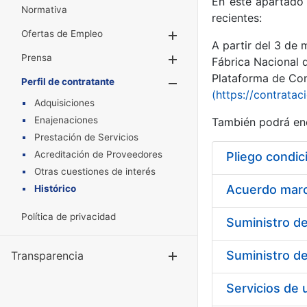
En este apartado 
Normativa
recientes:
Ofertas de Empleo
Mostrar/Ocultar
A partir del 3 de
Prensa
Mostrar/Ocultar
Fábrica Nacional 
Plataforma de Cont
Perfil de contratante
Mostrar/Oculta
(https://contratac
Adquisiciones
Enajenaciones
También podrá enc
Prestación de Servicios
Acreditación de Proveedores
Pliego condic
Otras cuestiones de interés
Acuerdo marco
Histórico
Política de privacidad
Transparencia
Mostrar/Ocul