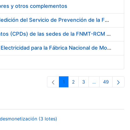
tores y otros complementos
Servicio de Calibración y Verificación Externa de los Equipos de Medición del Servicio de Prevención de la FNMT-RCM
Conexión mediante Fibra Óptica de los Centros de Proceso de Datos (CPDs) de las sedes de la FNMT-RCM de Burgos y Madrid
Contratación de acuerdo marco para el Suministro de Material de Electricidad para la Fábrica Nacional de Moneda y Timbre-Real Casa de la Moneda en su centro de trabajo de Burgos
1
2
3
...
49
Página
Página
Página
Páginas interme
Página
desmonetización (3 lotes)