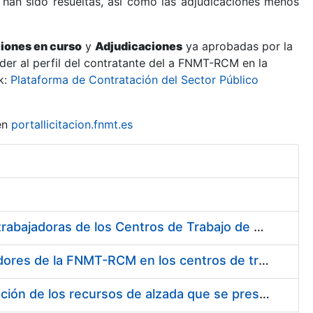
 han sido resueltas, así como las adjudicaciones menos
ciones en curso
y
Adjudicaciones
ya aprobadas por la
er al perfil del contratante del a FNMT-RCM en la
k:
Plataforma de Contratación del Sector Público
en
portallicitacion.fnmt.es
Suministro de Protectores Auditivos a medida para las personas trabajadoras de los Centros de Trabajo de Madrid y Burgos
Suministro de gafas graduadas antiproyecciones para los trabajadores de la FNMT-RCM en los centros de trabajo de Madrid y Burgos
Servicios de una empresa externa para el asesoramiento y resolución de los recursos de alzada que se presentan relacionados con procesos de selección para la FNMT-RCM