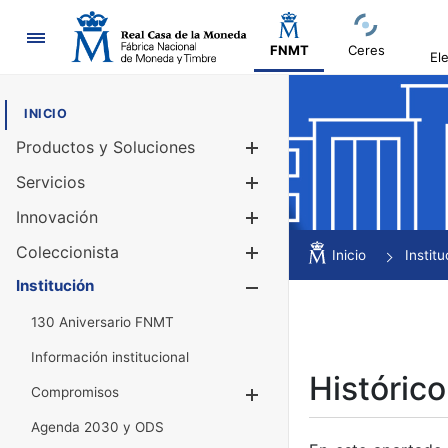
Navegación
FNMT
Ceres
El
INICIO
Productos y Soluciones
Mostrar/Ocul
Servicios
Mostrar/Ocul
Innovación
Mostrar/Ocul
Coleccionista
Mostrar/Ocul
Inicio
Institu
Institución
Mostrar/Ocul
130 Aniversario FNMT
Información institucional
Histórico
Compromisos
Mostrar/Ocultar
Agenda 2030 y ODS