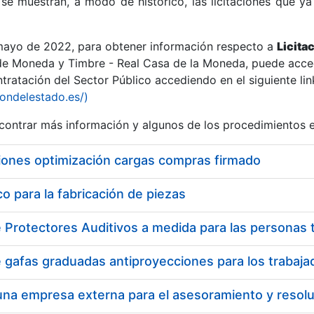
se muestran, a modo de histórico, las licitaciones que ya
 mayo de 2022, para obtener información respecto a
Licita
de Moneda y Timbre - Real Casa de la Moneda, puede acced
ratación del Sector Público accediendo en el siguiente lin
r
iondelestado.es/)
ontrar más información y algunos de los procedimientos 
iones optimización cargas compras firmado
 para la fabricación de piezas
tar