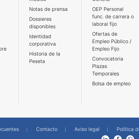
Notas de prensa
OEP Personal
func. de carrera o
Dossieres
laboral fijo
disponibles
Ofertas de
Identidad
Empleo Público /
corporativa
bre
Empleo Fijo
Historia de la
Convocatoria
Peseta
Plazas
Temporales
Bolsa de empleo
ecuentes
Contacto
Aviso legal
Política 