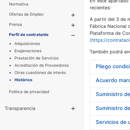
En este apartado 
Normativa
recientes:
Ofertas de Empleo
Mostrar/Ocultar
A partir del 3 de
Prensa
Mostrar/Ocultar
Fábrica Nacional 
Plataforma de Cont
Perfil de contratante
Mostrar/Oculta
(https://contratac
Adquisiciones
Enajenaciones
También podrá enc
Prestación de Servicios
Acreditación de Proveedores
Pliego condic
Otras cuestiones de interés
Acuerdo marco
Histórico
Política de privacidad
Transparencia
Mostrar/Ocul