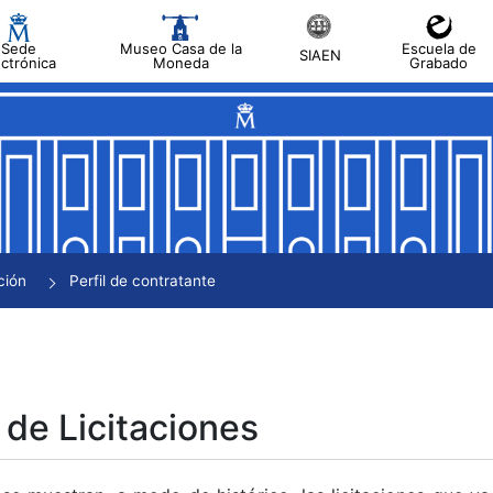
Sede
Museo Casa de la
Escuela de
SIAEN
ectrónica
Moneda
Grabado
tar
tar
tar
tar
ción
Perfil de contratante
tar
 de Licitaciones