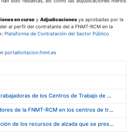
 han sido resueltas, así como las adjudicaciones menos
ciones en curso
y
Adjudicaciones
ya aprobadas por la
er al perfil del contratante del a FNMT-RCM en la
k:
Plataforma de Contratación del Sector Público
en
portallicitacion.fnmt.es
Suministro de Protectores Auditivos a medida para las personas trabajadoras de los Centros de Trabajo de Madrid y Burgos
Suministro de gafas graduadas antiproyecciones para los trabajadores de la FNMT-RCM en los centros de trabajo de Madrid y Burgos
Servicios de una empresa externa para el asesoramiento y resolución de los recursos de alzada que se presentan relacionados con procesos de selección para la FNMT-RCM