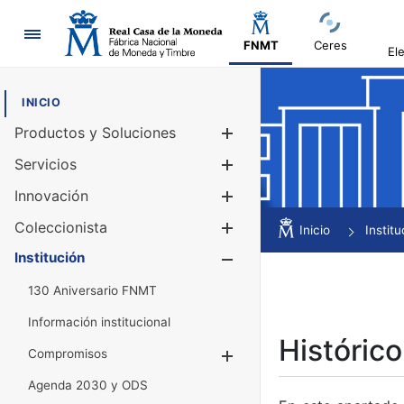
Navegación
FNMT
Ceres
El
INICIO
Productos y Soluciones
Mostrar/Ocul
Servicios
Mostrar/Ocul
Innovación
Mostrar/Ocul
Coleccionista
Mostrar/Ocul
Inicio
Institu
Institución
Mostrar/Ocul
130 Aniversario FNMT
Información institucional
Histórico
Compromisos
Mostrar/Ocultar
Agenda 2030 y ODS