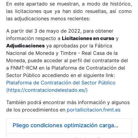
En este apartado se muestran, a modo de histórico,
las licitaciones que ya han sido resueltas, así como
Mostrar/Ocultar
las adjudicaciones menos recientes:
Mostrar/Ocultar
A partir del 3 de mayo de 2022, para obtener
información respecto a
Mostrar/Ocultar
Licitaciones en curso
y
Adjudicaciones
ya aprobadas por la Fábrica
Nacional de Moneda y Timbre - Real Casa de la
Moneda, puede acceder al perfil del contratante del
a FNMT-RCM en la Plataforma de Contratación del
Sector Público accediendo en el siguiente link:
Plataforma de Contratación del Sector Público
(https://contrataciondelestado.es/)
También podrá encontrar más información y algunos
de los procedimientos en
portallicitacion.fnmt.es
Mostrar/Ocultar
Pliego condiciones optimización cargas compras firmado