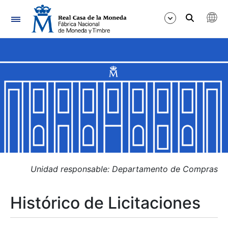
Navegación
Mostrar/Ocultar
Mostrar/Ocultar
Mostrar/Ocultar
Mostrar/Ocultar
Mostrar/Ocultar
Unidad responsable: Departamento de Compras
Histórico de Licitaciones
Mostrar/Ocultar