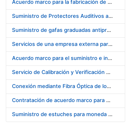
Acuerdo marco para la fabricación de piezas
Suministro de Protectores Auditivos a medida para las personas trabajadoras de los Centros de Trabajo de Madrid y Burgos
Suministro de gafas graduadas antiproyecciones para los trabajadores de la FNMT-RCM en los centros de trabajo de Madrid y Burgos
Servicios de una empresa externa para el asesoramiento y resolución de los recursos de alzada que se presentan relacionados con procesos de selección para la FNMT-RCM
Acuerdo marco para el suministro e instalación de persianas, estores y otros complementos
Servicio de Calibración y Verificación Externa de los Equipos de Medición del Servicio de Prevención de la FNMT-RCM
Conexión mediante Fibra Óptica de los Centros de Proceso de Datos (CPDs) de las sedes de la FNMT-RCM de Burgos y Madrid
Contratación de acuerdo marco para el Suministro de Material de Electricidad para la Fábrica Nacional de Moneda y Timbre-Real Casa de la Moneda en su centro de trabajo de Burgos
Suministro de estuches para moneda de 30 €