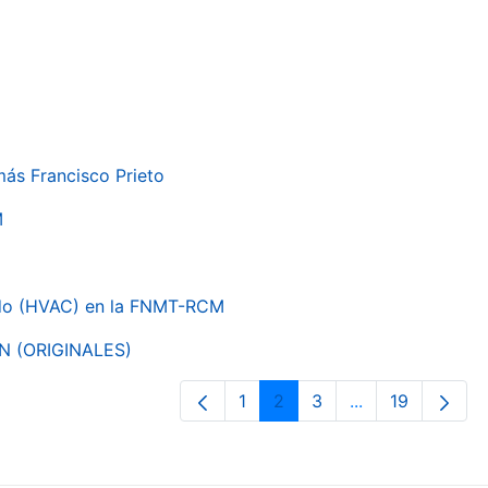
más Francisco Prieto
M
nado (HVAC) en la FNMT-RCM
ON (ORIGINALES)
1
2
3
...
19
Página
Página
Página
Páginas interme
Página