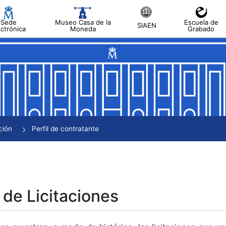
Sede
Museo Casa de la
Escuela de
SIAEN
ectrónica
Moneda
Grabado
tar
tar
tar
tar
ción
Perfil de contratante
tar
 de Licitaciones