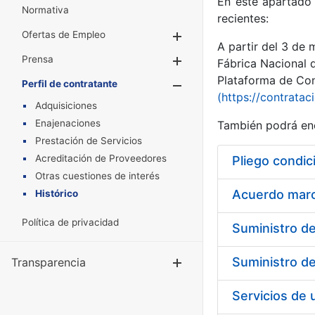
En este apartado 
Normativa
recientes:
Ofertas de Empleo
Mostrar/Ocultar
A partir del 3 de
Prensa
Mostrar/Ocultar
Fábrica Nacional 
Plataforma de Cont
Perfil de contratante
Mostrar/Oculta
(https://contratac
Adquisiciones
Enajenaciones
También podrá enc
Prestación de Servicios
Acreditación de Proveedores
Pliego condic
Otras cuestiones de interés
Acuerdo marco
Histórico
Política de privacidad
Transparencia
Mostrar/Ocul