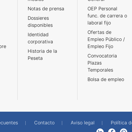
Notas de prensa
OEP Personal
func. de carrera o
Dossieres
laboral fijo
disponibles
Ofertas de
Identidad
Empleo Público /
corporativa
bre
Empleo Fijo
Historia de la
Convocatoria
Peseta
Plazas
Temporales
Bolsa de empleo
ecuentes
Contacto
Aviso legal
Política 