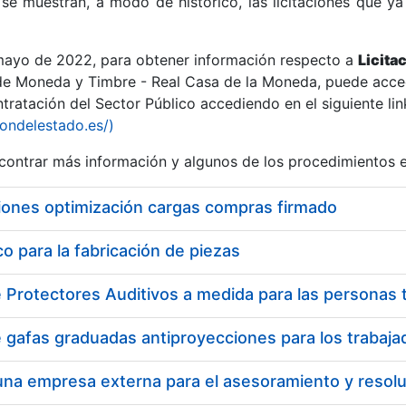
se muestran, a modo de histórico, las licitaciones que ya
 mayo de 2022, para obtener información respecto a
Licita
de Moneda y Timbre - Real Casa de la Moneda, puede acced
ratación del Sector Público accediendo en el siguiente lin
r
iondelestado.es/)
ontrar más información y algunos de los procedimientos 
iones optimización cargas compras firmado
 para la fabricación de piezas
tar