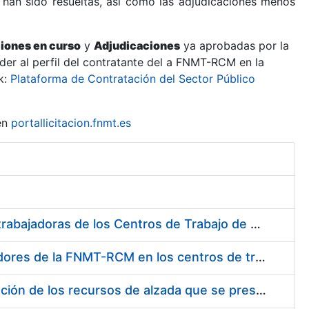
 han sido resueltas, así como las adjudicaciones menos
ciones en curso
y
Adjudicaciones
ya aprobadas por la
er al perfil del contratante del a FNMT-RCM en la
k:
Plataforma de Contratación del Sector Público
en
portallicitacion.fnmt.es
Suministro de Protectores Auditivos a medida para las personas trabajadoras de los Centros de Trabajo de Madrid y Burgos
Suministro de gafas graduadas antiproyecciones para los trabajadores de la FNMT-RCM en los centros de trabajo de Madrid y Burgos
Servicios de una empresa externa para el asesoramiento y resolución de los recursos de alzada que se presentan relacionados con procesos de selección para la FNMT-RCM