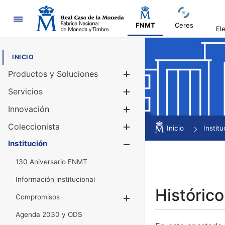
Navegación
FNMT
Ceres
El
INICIO
Productos y Soluciones
Mostrar/Ocul
Servicios
Mostrar/Ocul
Innovación
Mostrar/Ocul
Coleccionista
Mostrar/Ocul
Inicio
Institu
Institución
Mostrar/Ocul
130 Aniversario FNMT
Información institucional
Histórico
Compromisos
Mostrar/Ocultar
Agenda 2030 y ODS