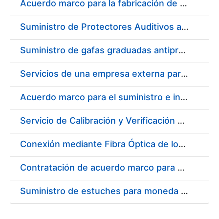
Acuerdo marco para la fabricación de piezas
Suministro de Protectores Auditivos a medida para las personas trabajadoras de los Centros de Trabajo de Madrid y Burgos
Suministro de gafas graduadas antiproyecciones para los trabajadores de la FNMT-RCM en los centros de trabajo de Madrid y Burgos
Servicios de una empresa externa para el asesoramiento y resolución de los recursos de alzada que se presentan relacionados con procesos de selección para la FNMT-RCM
Acuerdo marco para el suministro e instalación de persianas, estores y otros complementos
Servicio de Calibración y Verificación Externa de los Equipos de Medición del Servicio de Prevención de la FNMT-RCM
Conexión mediante Fibra Óptica de los Centros de Proceso de Datos (CPDs) de las sedes de la FNMT-RCM de Burgos y Madrid
Contratación de acuerdo marco para el Suministro de Material de Electricidad para la Fábrica Nacional de Moneda y Timbre-Real Casa de la Moneda en su centro de trabajo de Burgos
Suministro de estuches para moneda de 30 €