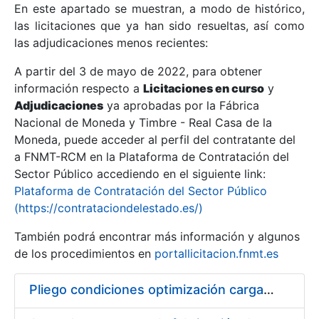
En este apartado se muestran, a modo de histórico,
las licitaciones que ya han sido resueltas, así como
Mostrar/Ocultar
las adjudicaciones menos recientes:
Mostrar/Ocultar
A partir del 3 de mayo de 2022, para obtener
información respecto a
Mostrar/Ocultar
Licitaciones en curso
y
Adjudicaciones
ya aprobadas por la Fábrica
Nacional de Moneda y Timbre - Real Casa de la
Moneda, puede acceder al perfil del contratante del
a FNMT-RCM en la Plataforma de Contratación del
Sector Público accediendo en el siguiente link:
Plataforma de Contratación del Sector Público
(https://contrataciondelestado.es/)
También podrá encontrar más información y algunos
de los procedimientos en
portallicitacion.fnmt.es
Mostrar/Ocultar
Pliego condiciones optimización cargas compras firmado