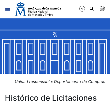
Navegación
Mostrar/Ocultar
Mostrar/Ocultar
Mostrar/Ocultar
Mostrar/Ocultar
Mostrar/Ocultar
Unidad responsable: Departamento de Compras
Histórico de Licitaciones
Mostrar/Ocultar