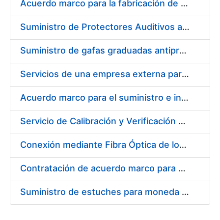
Acuerdo marco para la fabricación de piezas
Suministro de Protectores Auditivos a medida para las personas trabajadoras de los Centros de Trabajo de Madrid y Burgos
Suministro de gafas graduadas antiproyecciones para los trabajadores de la FNMT-RCM en los centros de trabajo de Madrid y Burgos
Servicios de una empresa externa para el asesoramiento y resolución de los recursos de alzada que se presentan relacionados con procesos de selección para la FNMT-RCM
Acuerdo marco para el suministro e instalación de persianas, estores y otros complementos
Servicio de Calibración y Verificación Externa de los Equipos de Medición del Servicio de Prevención de la FNMT-RCM
Conexión mediante Fibra Óptica de los Centros de Proceso de Datos (CPDs) de las sedes de la FNMT-RCM de Burgos y Madrid
Contratación de acuerdo marco para el Suministro de Material de Electricidad para la Fábrica Nacional de Moneda y Timbre-Real Casa de la Moneda en su centro de trabajo de Burgos
Suministro de estuches para moneda de 30 €