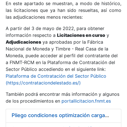
En este apartado se muestran, a modo de histórico,
las licitaciones que ya han sido resueltas, así como
Mostrar/Ocultar
las adjudicaciones menos recientes:
Mostrar/Ocultar
A partir del 3 de mayo de 2022, para obtener
información respecto a
Mostrar/Ocultar
Licitaciones en curso
y
Adjudicaciones
ya aprobadas por la Fábrica
Nacional de Moneda y Timbre - Real Casa de la
Moneda, puede acceder al perfil del contratante del
a FNMT-RCM en la Plataforma de Contratación del
Sector Público accediendo en el siguiente link:
Plataforma de Contratación del Sector Público
(https://contrataciondelestado.es/)
También podrá encontrar más información y algunos
de los procedimientos en
portallicitacion.fnmt.es
Mostrar/Ocultar
Pliego condiciones optimización cargas compras firmado