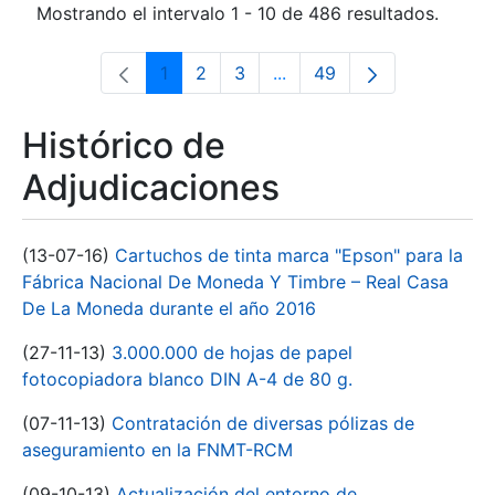
Mostrando el intervalo 1 - 10 de 486 resultados.
1
2
3
...
49
Página
Página
Página
Páginas intermedias Use 
Página
Histórico de
Adjudicaciones
(13-07-16)
Cartuchos de tinta marca "Epson" para la
Fábrica Nacional De Moneda Y Timbre – Real Casa
De La Moneda durante el año 2016
(27-11-13)
3.000.000 de hojas de papel
fotocopiadora blanco DIN A-4 de 80 g.
(07-11-13)
Contratación de diversas pólizas de
aseguramiento en la FNMT-RCM
(09-10-13)
Actualización del entorno de