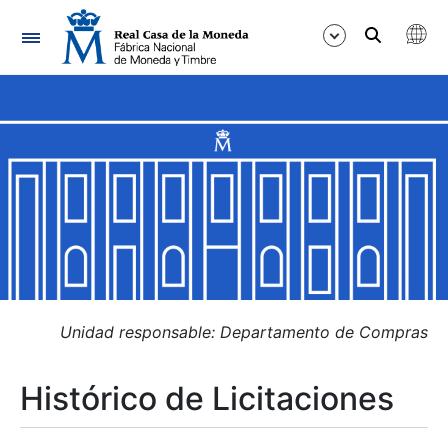
Navegación
Mostrar/Ocultar
Mostrar/Ocultar
Mostrar/Ocultar
Mostrar/Ocultar
Mostrar/Ocultar
Unidad responsable: Departamento de Compras
Histórico de Licitaciones
Mostrar/Ocultar