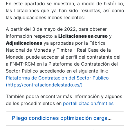
En este apartado se muestran, a modo de histórico,
las licitaciones que ya han sido resueltas, así como
Mostrar/Ocultar
las adjudicaciones menos recientes:
Mostrar/Ocultar
A partir del 3 de mayo de 2022, para obtener
información respecto a
Mostrar/Ocultar
Licitaciones en curso
y
Adjudicaciones
ya aprobadas por la Fábrica
Nacional de Moneda y Timbre - Real Casa de la
Moneda, puede acceder al perfil del contratante del
a FNMT-RCM en la Plataforma de Contratación del
Sector Público accediendo en el siguiente link:
Plataforma de Contratación del Sector Público
(https://contrataciondelestado.es/)
También podrá encontrar más información y algunos
de los procedimientos en
portallicitacion.fnmt.es
Mostrar/Ocultar
Pliego condiciones optimización cargas compras firmado