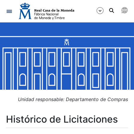
Navegación
Mostrar/Ocultar
Mostrar/Ocultar
Mostrar/Ocultar
Mostrar/Ocultar
Mostrar/Ocultar
Unidad responsable: Departamento de Compras
Histórico de Licitaciones
Mostrar/Ocultar