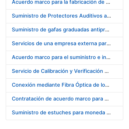
Acuerdo marco para la fabricación de piezas
Suministro de Protectores Auditivos a medida para las personas trabajadoras de los Centros de Trabajo de Madrid y Burgos
Suministro de gafas graduadas antiproyecciones para los trabajadores de la FNMT-RCM en los centros de trabajo de Madrid y Burgos
Servicios de una empresa externa para el asesoramiento y resolución de los recursos de alzada que se presentan relacionados con procesos de selección para la FNMT-RCM
Acuerdo marco para el suministro e instalación de persianas, estores y otros complementos
Servicio de Calibración y Verificación Externa de los Equipos de Medición del Servicio de Prevención de la FNMT-RCM
Conexión mediante Fibra Óptica de los Centros de Proceso de Datos (CPDs) de las sedes de la FNMT-RCM de Burgos y Madrid
Contratación de acuerdo marco para el Suministro de Material de Electricidad para la Fábrica Nacional de Moneda y Timbre-Real Casa de la Moneda en su centro de trabajo de Burgos
Suministro de estuches para moneda de 30 €