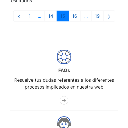
resultados.
1
...
14
15
16
...
19
Página
Páginas intermedias Use TAB para despla
Página
Página
Página
Páginas intermedia
Página
FAQs
Resuelve tus dudas referentes a los diferentes
procesos implicados en nuestra web