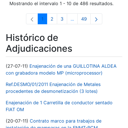
Mostrando el intervalo 1 - 10 de 486 resultados.
1
2
3
...
49
Página
Página
Página
Páginas intermedias Use 
Página
Histórico de
Adjudicaciones
(27-07-11)
Enajenación de una GUILLOTINA ALDEA
con grabadora modelo MP (microprocessor)
Ref.DESMO/01/2011 Enajenación de Metales
procedentes de desmonetización (3 lotes)
Enajenación de 1 Carretilla de conductor sentado
FIAT OM
(20-07-11)
Contrato marco para trabajos de
instalación de mamparas en la FNMT-RCM