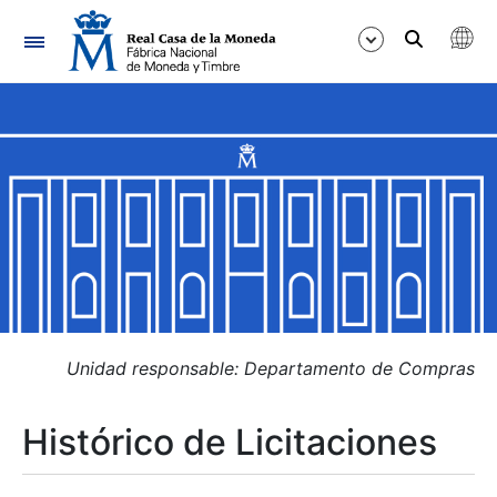
Navegación
Mostrar/Ocultar
Mostrar/Ocultar
Mostrar/Ocultar
Mostrar/Ocultar
Mostrar/Ocultar
Unidad responsable: Departamento de Compras
Histórico de Licitaciones
Mostrar/Ocultar