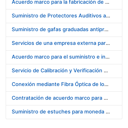
Acuerdo marco para la fabricación de piezas
Suministro de Protectores Auditivos a medida para las personas trabajadoras de los Centros de Trabajo de Madrid y Burgos
Suministro de gafas graduadas antiproyecciones para los trabajadores de la FNMT-RCM en los centros de trabajo de Madrid y Burgos
Servicios de una empresa externa para el asesoramiento y resolución de los recursos de alzada que se presentan relacionados con procesos de selección para la FNMT-RCM
Acuerdo marco para el suministro e instalación de persianas, estores y otros complementos
Servicio de Calibración y Verificación Externa de los Equipos de Medición del Servicio de Prevención de la FNMT-RCM
Conexión mediante Fibra Óptica de los Centros de Proceso de Datos (CPDs) de las sedes de la FNMT-RCM de Burgos y Madrid
Contratación de acuerdo marco para el Suministro de Material de Electricidad para la Fábrica Nacional de Moneda y Timbre-Real Casa de la Moneda en su centro de trabajo de Burgos
Suministro de estuches para moneda de 30 €