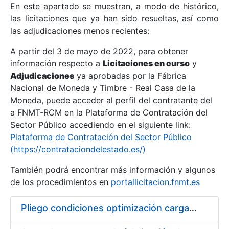
En este apartado se muestran, a modo de histórico,
las licitaciones que ya han sido resueltas, así como
Mostrar/Ocultar
las adjudicaciones menos recientes:
Mostrar/Ocultar
A partir del 3 de mayo de 2022, para obtener
información respecto a
Mostrar/Ocultar
Licitaciones en curso
y
Adjudicaciones
ya aprobadas por la Fábrica
Nacional de Moneda y Timbre - Real Casa de la
Moneda, puede acceder al perfil del contratante del
a FNMT-RCM en la Plataforma de Contratación del
Sector Público accediendo en el siguiente link:
Plataforma de Contratación del Sector Público
(https://contrataciondelestado.es/)
También podrá encontrar más información y algunos
de los procedimientos en
portallicitacion.fnmt.es
Mostrar/Ocultar
Pliego condiciones optimización cargas compras firmado