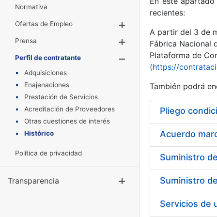
En este apartado 
Normativa
recientes:
Ofertas de Empleo
Mostrar/Ocultar
A partir del 3 de
Prensa
Mostrar/Ocultar
Fábrica Nacional 
Plataforma de Cont
Perfil de contratante
Mostrar/Oculta
(https://contratac
Adquisiciones
Enajenaciones
También podrá enc
Prestación de Servicios
Acreditación de Proveedores
Pliego condic
Otras cuestiones de interés
Acuerdo marco
Histórico
Política de privacidad
Transparencia
Mostrar/Ocul