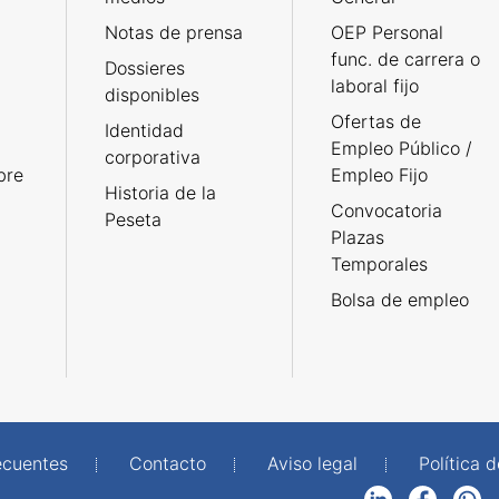
Notas de prensa
OEP Personal
func. de carrera o
Dossieres
laboral fijo
disponibles
Ofertas de
Identidad
Empleo Público /
corporativa
bre
Empleo Fijo
Historia de la
Convocatoria
Peseta
Plazas
Temporales
Bolsa de empleo
ecuentes
Contacto
Aviso legal
Política 