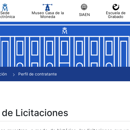
Sede
Museo Casa de la
Escuela de
SIAEN
ectrónica
Moneda
Grabado
tar
tar
tar
tar
ción
Perfil de contratante
tar
 de Licitaciones