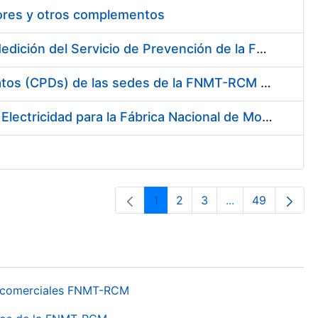
tores y otros complementos
Servicio de Calibración y Verificación Externa de los Equipos de Medición del Servicio de Prevención de la FNMT-RCM
Conexión mediante Fibra Óptica de los Centros de Proceso de Datos (CPDs) de las sedes de la FNMT-RCM de Burgos y Madrid
Contratación de acuerdo marco para el Suministro de Material de Electricidad para la Fábrica Nacional de Moneda y Timbre-Real Casa de la Moneda en su centro de trabajo de Burgos
1
2
3
...
49
Página
Página
Página
Páginas interme
Página
os comerciales FNMT-RCM