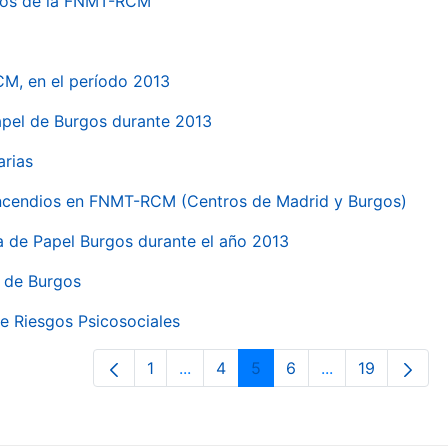
ntros de la FNMT-RCM
CM, en el período 2013
papel de Burgos durante 2013
arias
 incendios en FNMT-RCM (Centros de Madrid y Burgos)
ca de Papel Burgos durante el año 2013
l de Burgos
e Riesgos Psicosociales
1
...
4
5
6
...
19
Página
Páginas intermedias Use TAB para 
Página
Página
Página
Páginas interme
Página