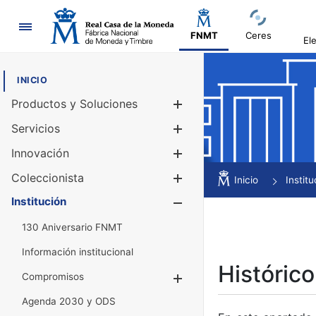
Navegación
FNMT
Ceres
El
INICIO
Productos y Soluciones
Mostrar/Ocul
Servicios
Mostrar/Ocul
Innovación
Mostrar/Ocul
Coleccionista
Mostrar/Ocul
Inicio
Institu
Institución
Mostrar/Ocul
130 Aniversario FNMT
Información institucional
Histórico
Compromisos
Mostrar/Ocultar
Agenda 2030 y ODS