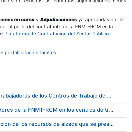
 han sido resueltas, así como las adjudicaciones menos
ciones en curso
y
Adjudicaciones
ya aprobadas por la
er al perfil del contratante del a FNMT-RCM en la
k:
Plataforma de Contratación del Sector Público
en
portallicitacion.fnmt.es
Suministro de Protectores Auditivos a medida para las personas trabajadoras de los Centros de Trabajo de Madrid y Burgos
Suministro de gafas graduadas antiproyecciones para los trabajadores de la FNMT-RCM en los centros de trabajo de Madrid y Burgos
Servicios de una empresa externa para el asesoramiento y resolución de los recursos de alzada que se presentan relacionados con procesos de selección para la FNMT-RCM