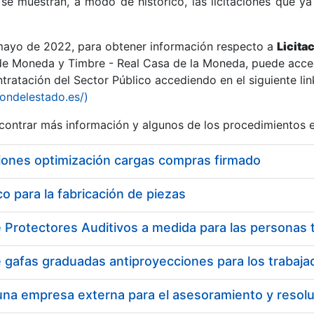
se muestran, a modo de histórico, las licitaciones que ya
 mayo de 2022, para obtener información respecto a
Licita
de Moneda y Timbre - Real Casa de la Moneda, puede acced
ratación del Sector Público accediendo en el siguiente lin
r
iondelestado.es/)
ontrar más información y algunos de los procedimientos 
iones optimización cargas compras firmado
 para la fabricación de piezas
tar