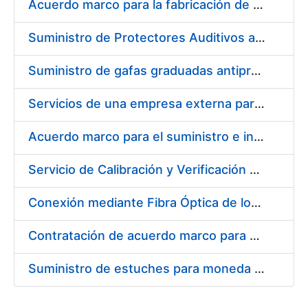
Acuerdo marco para la fabricación de piezas
Suministro de Protectores Auditivos a medida para las personas trabajadoras de los Centros de Trabajo de Madrid y Burgos
Suministro de gafas graduadas antiproyecciones para los trabajadores de la FNMT-RCM en los centros de trabajo de Madrid y Burgos
Servicios de una empresa externa para el asesoramiento y resolución de los recursos de alzada que se presentan relacionados con procesos de selección para la FNMT-RCM
Acuerdo marco para el suministro e instalación de persianas, estores y otros complementos
Servicio de Calibración y Verificación Externa de los Equipos de Medición del Servicio de Prevención de la FNMT-RCM
Conexión mediante Fibra Óptica de los Centros de Proceso de Datos (CPDs) de las sedes de la FNMT-RCM de Burgos y Madrid
Contratación de acuerdo marco para el Suministro de Material de Electricidad para la Fábrica Nacional de Moneda y Timbre-Real Casa de la Moneda en su centro de trabajo de Burgos
Suministro de estuches para moneda de 30 €