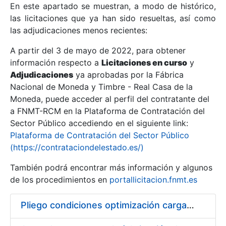
En este apartado se muestran, a modo de histórico,
las licitaciones que ya han sido resueltas, así como
Mostrar/Ocultar
las adjudicaciones menos recientes:
Mostrar/Ocultar
A partir del 3 de mayo de 2022, para obtener
información respecto a
Mostrar/Ocultar
Licitaciones en curso
y
Adjudicaciones
ya aprobadas por la Fábrica
Nacional de Moneda y Timbre - Real Casa de la
Moneda, puede acceder al perfil del contratante del
a FNMT-RCM en la Plataforma de Contratación del
Sector Público accediendo en el siguiente link:
Plataforma de Contratación del Sector Público
(https://contrataciondelestado.es/)
También podrá encontrar más información y algunos
de los procedimientos en
portallicitacion.fnmt.es
Mostrar/Ocultar
Pliego condiciones optimización cargas compras firmado