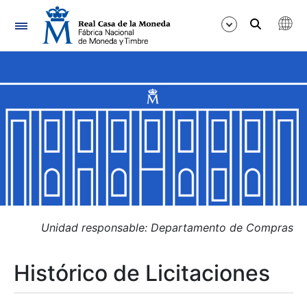
Navegación
Mostrar/Ocultar
Mostrar/Ocultar
Mostrar/Ocultar
Mostrar/Ocultar
Mostrar/Ocultar
Unidad responsable: Departamento de Compras
Histórico de Licitaciones
Mostrar/Ocultar