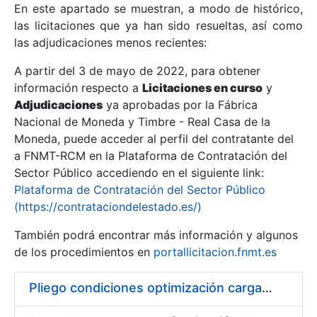
En este apartado se muestran, a modo de histórico,
las licitaciones que ya han sido resueltas, así como
Mostrar/Ocultar
las adjudicaciones menos recientes:
Mostrar/Ocultar
A partir del 3 de mayo de 2022, para obtener
información respecto a
Mostrar/Ocultar
Licitaciones en curso
y
Adjudicaciones
ya aprobadas por la Fábrica
Nacional de Moneda y Timbre - Real Casa de la
Moneda, puede acceder al perfil del contratante del
a FNMT-RCM en la Plataforma de Contratación del
Sector Público accediendo en el siguiente link:
Plataforma de Contratación del Sector Público
(https://contrataciondelestado.es/)
También podrá encontrar más información y algunos
de los procedimientos en
portallicitacion.fnmt.es
Mostrar/Ocultar
Pliego condiciones optimización cargas compras firmado