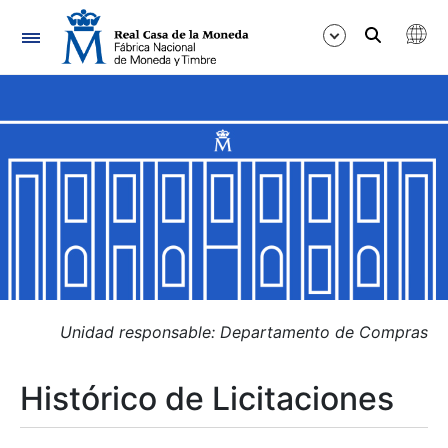
Navegación
Mostrar/Ocultar
Mostrar/Ocultar
Mostrar/Ocultar
Mostrar/Ocultar
Mostrar/Ocultar
Unidad responsable: Departamento de Compras
Histórico de Licitaciones
Mostrar/Ocultar