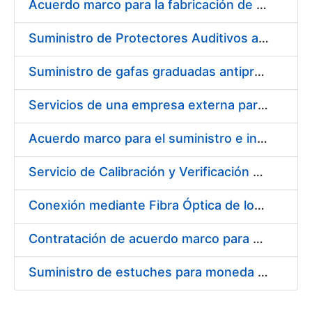
Acuerdo marco para la fabricación de piezas
Suministro de Protectores Auditivos a medida para las personas trabajadoras de los Centros de Trabajo de Madrid y Burgos
Suministro de gafas graduadas antiproyecciones para los trabajadores de la FNMT-RCM en los centros de trabajo de Madrid y Burgos
Servicios de una empresa externa para el asesoramiento y resolución de los recursos de alzada que se presentan relacionados con procesos de selección para la FNMT-RCM
Acuerdo marco para el suministro e instalación de persianas, estores y otros complementos
Servicio de Calibración y Verificación Externa de los Equipos de Medición del Servicio de Prevención de la FNMT-RCM
Conexión mediante Fibra Óptica de los Centros de Proceso de Datos (CPDs) de las sedes de la FNMT-RCM de Burgos y Madrid
Contratación de acuerdo marco para el Suministro de Material de Electricidad para la Fábrica Nacional de Moneda y Timbre-Real Casa de la Moneda en su centro de trabajo de Burgos
Suministro de estuches para moneda de 30 €