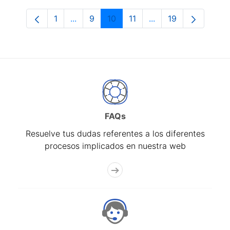
1
...
9
10
11
...
19
Página
Páginas intermedias Use TAB para despl
Página
Página
Página
Páginas intermedias
Página
FAQs
Resuelve tus dudas referentes a los diferentes
procesos implicados en nuestra web