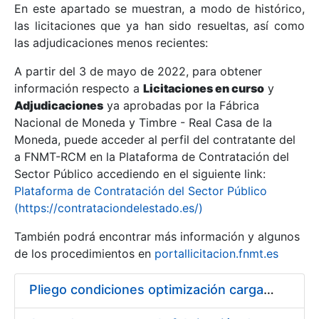
En este apartado se muestran, a modo de histórico,
las licitaciones que ya han sido resueltas, así como
Mostrar/Ocultar
las adjudicaciones menos recientes:
Mostrar/Ocultar
A partir del 3 de mayo de 2022, para obtener
información respecto a
Mostrar/Ocultar
Licitaciones en curso
y
Adjudicaciones
ya aprobadas por la Fábrica
Nacional de Moneda y Timbre - Real Casa de la
Moneda, puede acceder al perfil del contratante del
a FNMT-RCM en la Plataforma de Contratación del
Sector Público accediendo en el siguiente link:
Plataforma de Contratación del Sector Público
(https://contrataciondelestado.es/)
También podrá encontrar más información y algunos
de los procedimientos en
portallicitacion.fnmt.es
Mostrar/Ocultar
Pliego condiciones optimización cargas compras firmado