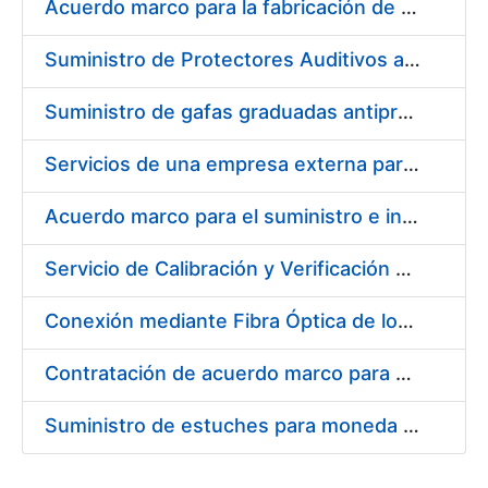
Acuerdo marco para la fabricación de piezas
Suministro de Protectores Auditivos a medida para las personas trabajadoras de los Centros de Trabajo de Madrid y Burgos
Suministro de gafas graduadas antiproyecciones para los trabajadores de la FNMT-RCM en los centros de trabajo de Madrid y Burgos
Servicios de una empresa externa para el asesoramiento y resolución de los recursos de alzada que se presentan relacionados con procesos de selección para la FNMT-RCM
Acuerdo marco para el suministro e instalación de persianas, estores y otros complementos
Servicio de Calibración y Verificación Externa de los Equipos de Medición del Servicio de Prevención de la FNMT-RCM
Conexión mediante Fibra Óptica de los Centros de Proceso de Datos (CPDs) de las sedes de la FNMT-RCM de Burgos y Madrid
Contratación de acuerdo marco para el Suministro de Material de Electricidad para la Fábrica Nacional de Moneda y Timbre-Real Casa de la Moneda en su centro de trabajo de Burgos
Suministro de estuches para moneda de 30 €