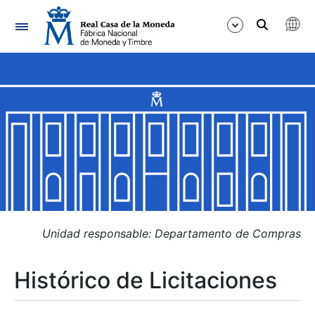
Navegación
Mostrar/Ocultar
Mostrar/Ocultar
Mostrar/Ocultar
Mostrar/Ocultar
Mostrar/Ocultar
Unidad responsable: Departamento de Compras
Histórico de Licitaciones
Mostrar/Ocultar