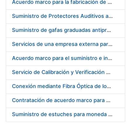
Acuerdo marco para la fabricación de piezas
Suministro de Protectores Auditivos a medida para las personas trabajadoras de los Centros de Trabajo de Madrid y Burgos
Suministro de gafas graduadas antiproyecciones para los trabajadores de la FNMT-RCM en los centros de trabajo de Madrid y Burgos
Servicios de una empresa externa para el asesoramiento y resolución de los recursos de alzada que se presentan relacionados con procesos de selección para la FNMT-RCM
Acuerdo marco para el suministro e instalación de persianas, estores y otros complementos
Servicio de Calibración y Verificación Externa de los Equipos de Medición del Servicio de Prevención de la FNMT-RCM
Conexión mediante Fibra Óptica de los Centros de Proceso de Datos (CPDs) de las sedes de la FNMT-RCM de Burgos y Madrid
Contratación de acuerdo marco para el Suministro de Material de Electricidad para la Fábrica Nacional de Moneda y Timbre-Real Casa de la Moneda en su centro de trabajo de Burgos
Suministro de estuches para moneda de 30 €