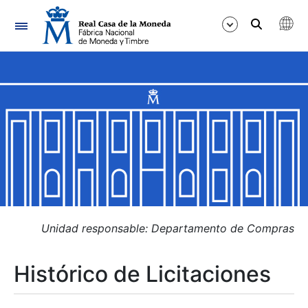
Navegación
Mostrar/Ocultar
Mostrar/Ocultar
Mostrar/Ocultar
Mostrar/Ocultar
Mostrar/Ocultar
Unidad responsable: Departamento de Compras
Histórico de Licitaciones
Mostrar/Ocultar