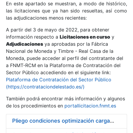
En este apartado se muestran, a modo de histórico,
las licitaciones que ya han sido resueltas, así como
Mostrar/Ocultar
las adjudicaciones menos recientes:
Mostrar/Ocultar
A partir del 3 de mayo de 2022, para obtener
información respecto a
Mostrar/Ocultar
Licitaciones en curso
y
Adjudicaciones
ya aprobadas por la Fábrica
Nacional de Moneda y Timbre - Real Casa de la
Moneda, puede acceder al perfil del contratante del
a FNMT-RCM en la Plataforma de Contratación del
Sector Público accediendo en el siguiente link:
Plataforma de Contratación del Sector Público
(https://contrataciondelestado.es/)
También podrá encontrar más información y algunos
de los procedimientos en
portallicitacion.fnmt.es
Mostrar/Ocultar
Pliego condiciones optimización cargas compras firmado