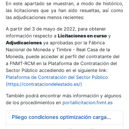
En este apartado se muestran, a modo de histórico,
las licitaciones que ya han sido resueltas, así como
Mostrar/Ocultar
las adjudicaciones menos recientes:
Mostrar/Ocultar
A partir del 3 de mayo de 2022, para obtener
información respecto a
Mostrar/Ocultar
Licitaciones en curso
y
Adjudicaciones
ya aprobadas por la Fábrica
Nacional de Moneda y Timbre - Real Casa de la
Moneda, puede acceder al perfil del contratante del
a FNMT-RCM en la Plataforma de Contratación del
Sector Público accediendo en el siguiente link:
Plataforma de Contratación del Sector Público
(https://contrataciondelestado.es/)
También podrá encontrar más información y algunos
de los procedimientos en
portallicitacion.fnmt.es
Mostrar/Ocultar
Pliego condiciones optimización cargas compras firmado