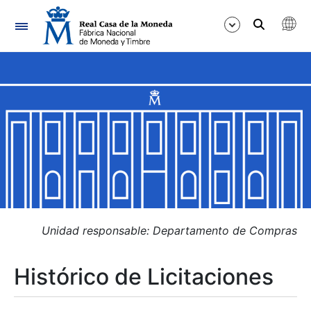
Navegación
Mostrar/Ocultar
Mostrar/Ocultar
Mostrar/Ocultar
Mostrar/Ocultar
Mostrar/Ocultar
Unidad responsable: Departamento de Compras
Histórico de Licitaciones
Mostrar/Ocultar