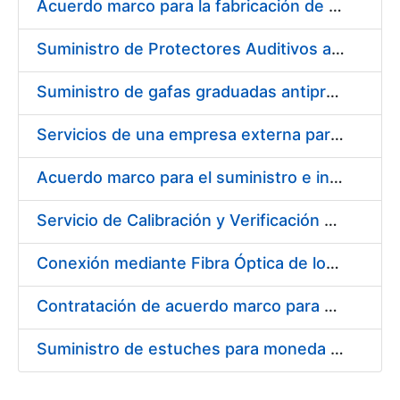
Acuerdo marco para la fabricación de piezas
Suministro de Protectores Auditivos a medida para las personas trabajadoras de los Centros de Trabajo de Madrid y Burgos
Suministro de gafas graduadas antiproyecciones para los trabajadores de la FNMT-RCM en los centros de trabajo de Madrid y Burgos
Servicios de una empresa externa para el asesoramiento y resolución de los recursos de alzada que se presentan relacionados con procesos de selección para la FNMT-RCM
Acuerdo marco para el suministro e instalación de persianas, estores y otros complementos
Servicio de Calibración y Verificación Externa de los Equipos de Medición del Servicio de Prevención de la FNMT-RCM
Conexión mediante Fibra Óptica de los Centros de Proceso de Datos (CPDs) de las sedes de la FNMT-RCM de Burgos y Madrid
Contratación de acuerdo marco para el Suministro de Material de Electricidad para la Fábrica Nacional de Moneda y Timbre-Real Casa de la Moneda en su centro de trabajo de Burgos
Suministro de estuches para moneda de 30 €