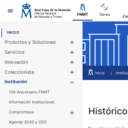
Navegación
FNMT
Ceres
El
INICIO
Productos y Soluciones
Mostrar/Ocul
Servicios
Mostrar/Ocul
Innovación
Mostrar/Ocul
Coleccionista
Mostrar/Ocul
Inicio
Institu
Institución
Mostrar/Ocul
130 Aniversario FNMT
Información institucional
Histórico
Compromisos
Mostrar/Ocultar
Agenda 2030 y ODS