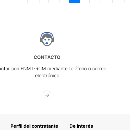
Página
Páginas intermedias Use TAB para 
Página
Página
Página
Páginas interme
Página
CONTACTO
actar con FNMT-RCM mediante teléfono o correo
electrónico
Perfil del contratante
De interés