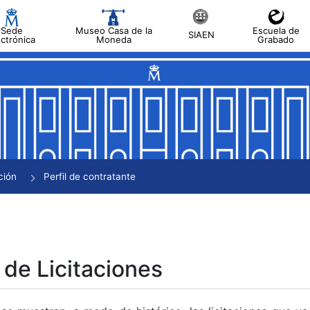
Sede
Museo Casa de la
Escuela de
SIAEN
ectrónica
Moneda
Grabado
tar
tar
tar
tar
ción
Perfil de contratante
tar
 de Licitaciones