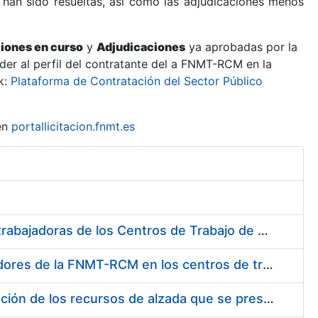
 han sido resueltas, así como las adjudicaciones menos
ciones en curso
y
Adjudicaciones
ya aprobadas por la
er al perfil del contratante del a FNMT-RCM en la
k:
Plataforma de Contratación del Sector Público
en
portallicitacion.fnmt.es
Suministro de Protectores Auditivos a medida para las personas trabajadoras de los Centros de Trabajo de Madrid y Burgos
Suministro de gafas graduadas antiproyecciones para los trabajadores de la FNMT-RCM en los centros de trabajo de Madrid y Burgos
Servicios de una empresa externa para el asesoramiento y resolución de los recursos de alzada que se presentan relacionados con procesos de selección para la FNMT-RCM