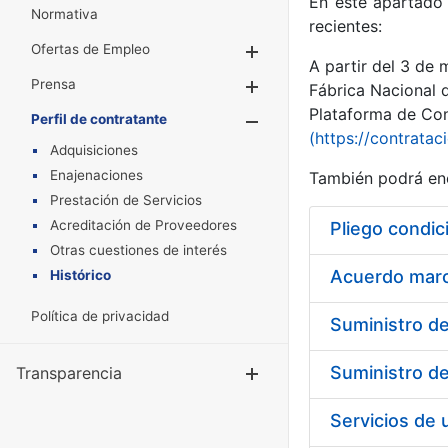
En este apartado 
Normativa
recientes:
Ofertas de Empleo
Mostrar/Ocultar
A partir del 3 de
Prensa
Mostrar/Ocultar
Fábrica Nacional 
Plataforma de Cont
Perfil de contratante
Mostrar/Oculta
(https://contratac
Adquisiciones
Enajenaciones
También podrá enc
Prestación de Servicios
Acreditación de Proveedores
Pliego condic
Otras cuestiones de interés
Acuerdo marco
Histórico
Política de privacidad
Transparencia
Mostrar/Ocul