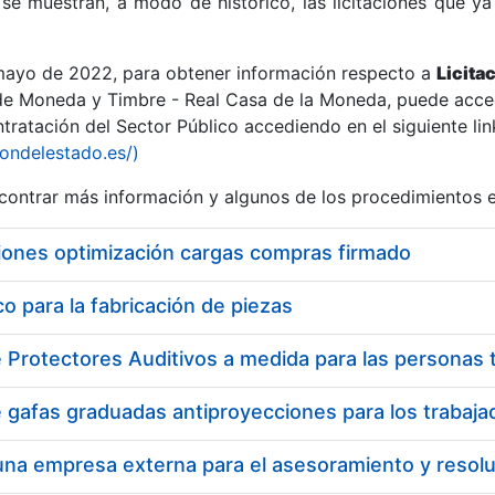
se muestran, a modo de histórico, las licitaciones que ya
 mayo de 2022, para obtener información respecto a
Licita
de Moneda y Timbre - Real Casa de la Moneda, puede acced
ratación del Sector Público accediendo en el siguiente lin
r
iondelestado.es/)
ontrar más información y algunos de los procedimientos 
iones optimización cargas compras firmado
 para la fabricación de piezas
tar