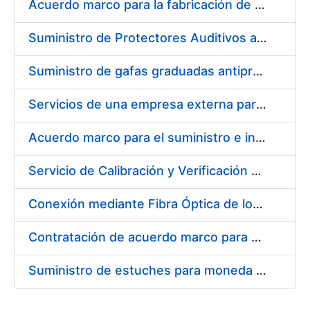
Acuerdo marco para la fabricación de piezas
Suministro de Protectores Auditivos a medida para las personas trabajadoras de los Centros de Trabajo de Madrid y Burgos
Suministro de gafas graduadas antiproyecciones para los trabajadores de la FNMT-RCM en los centros de trabajo de Madrid y Burgos
Servicios de una empresa externa para el asesoramiento y resolución de los recursos de alzada que se presentan relacionados con procesos de selección para la FNMT-RCM
Acuerdo marco para el suministro e instalación de persianas, estores y otros complementos
Servicio de Calibración y Verificación Externa de los Equipos de Medición del Servicio de Prevención de la FNMT-RCM
Conexión mediante Fibra Óptica de los Centros de Proceso de Datos (CPDs) de las sedes de la FNMT-RCM de Burgos y Madrid
Contratación de acuerdo marco para el Suministro de Material de Electricidad para la Fábrica Nacional de Moneda y Timbre-Real Casa de la Moneda en su centro de trabajo de Burgos
Suministro de estuches para moneda de 30 €