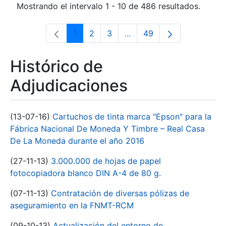
Mostrando el intervalo 1 - 10 de 486 resultados.
1
2
3
...
49
Página
Página
Página
Páginas intermedias Use 
Página
Histórico de
Adjudicaciones
(13-07-16)
Cartuchos de tinta marca "Epson" para la
Fábrica Nacional De Moneda Y Timbre – Real Casa
De La Moneda durante el año 2016
(27-11-13)
3.000.000 de hojas de papel
fotocopiadora blanco DIN A-4 de 80 g.
(07-11-13)
Contratación de diversas pólizas de
aseguramiento en la FNMT-RCM
(09-10-13)
Actualización del entorno de