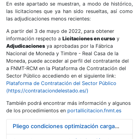
En este apartado se muestran, a modo de histórico,
las licitaciones que ya han sido resueltas, así como
Mostrar/Ocultar
las adjudicaciones menos recientes:
Mostrar/Ocultar
A partir del 3 de mayo de 2022, para obtener
información respecto a
Mostrar/Ocultar
Licitaciones en curso
y
Adjudicaciones
ya aprobadas por la Fábrica
Nacional de Moneda y Timbre - Real Casa de la
Moneda, puede acceder al perfil del contratante del
a FNMT-RCM en la Plataforma de Contratación del
Sector Público accediendo en el siguiente link:
Plataforma de Contratación del Sector Público
(https://contrataciondelestado.es/)
También podrá encontrar más información y algunos
de los procedimientos en
portallicitacion.fnmt.es
Mostrar/Ocultar
Pliego condiciones optimización cargas compras firmado