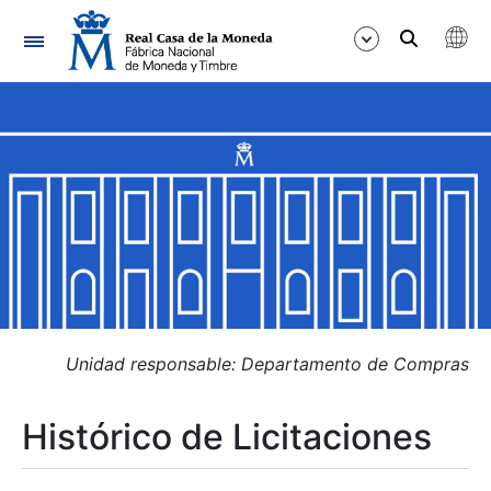
Navegación
Mostrar/Ocultar
Mostrar/Ocultar
Mostrar/Ocultar
Mostrar/Ocultar
Mostrar/Ocultar
Unidad responsable: Departamento de Compras
Histórico de Licitaciones
Mostrar/Ocultar