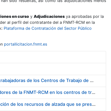
 han sido resueltas, así como las adjudicaciones menos
ciones en curso
y
Adjudicaciones
ya aprobadas por la
er al perfil del contratante del a FNMT-RCM en la
k:
Plataforma de Contratación del Sector Público
en
portallicitacion.fnmt.es
Suministro de Protectores Auditivos a medida para las personas trabajadoras de los Centros de Trabajo de Madrid y Burgos
Suministro de gafas graduadas antiproyecciones para los trabajadores de la FNMT-RCM en los centros de trabajo de Madrid y Burgos
Servicios de una empresa externa para el asesoramiento y resolución de los recursos de alzada que se presentan relacionados con procesos de selección para la FNMT-RCM