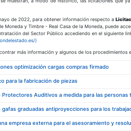
se muestran, a modo de histórico, las licitaciones que ya
 mayo de 2022, para obtener información respecto a
Licita
de Moneda y Timbre - Real Casa de la Moneda, puede acced
ratación del Sector Público accediendo en el siguiente lin
r
iondelestado.es/)
ontrar más información y algunos de los procedimientos 
iones optimización cargas compras firmado
 para la fabricación de piezas
tar