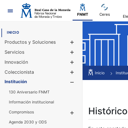
Navegación
FNMT
Ceres
El
INICIO
Productos y Soluciones
Mostrar/Ocul
Servicios
Mostrar/Ocul
Innovación
Mostrar/Ocul
Coleccionista
Mostrar/Ocul
Inicio
Institu
Institución
Mostrar/Ocul
130 Aniversario FNMT
Información institucional
Histórico
Compromisos
Mostrar/Ocultar
Agenda 2030 y ODS