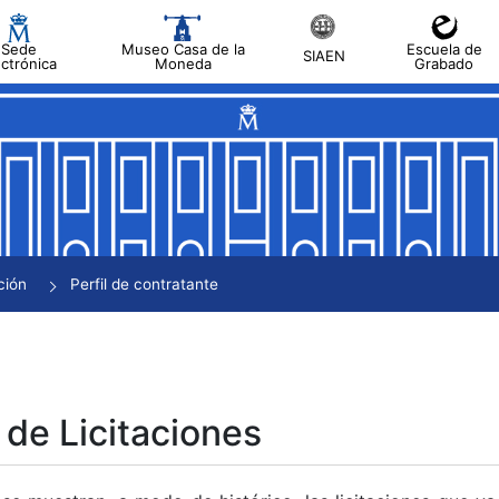
Sede
Museo Casa de la
Escuela de
SIAEN
ectrónica
Moneda
Grabado
tar
tar
tar
tar
ción
Perfil de contratante
tar
 de Licitaciones