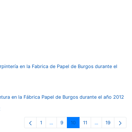
arpintería en la Fabrica de Papel de Burgos durante el
intura en la Fábrica Papel de Burgos durante el año 2012
2
1
...
9
10
11
...
19
Página
Páginas intermedias Use TAB para d
Página
Página
Página
Páginas interme
Página