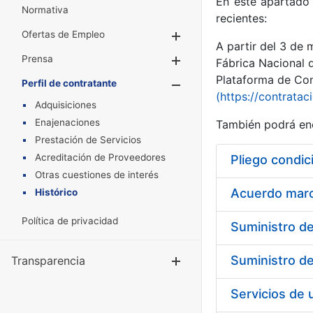
En este apartado 
Normativa
recientes:
Ofertas de Empleo
Mostrar/Ocultar
A partir del 3 de
Prensa
Mostrar/Ocultar
Fábrica Nacional 
Plataforma de Cont
Perfil de contratante
Mostrar/Oculta
(https://contratac
Adquisiciones
Enajenaciones
También podrá enc
Prestación de Servicios
Acreditación de Proveedores
Pliego condic
Otras cuestiones de interés
Acuerdo marco
Histórico
Política de privacidad
Transparencia
Mostrar/Ocul