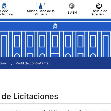
Sede
Museo Casa de la
Escuela de
SIAEN
ectrónica
Moneda
Grabado
tar
tar
tar
tar
ción
Perfil de contratante
tar
 de Licitaciones