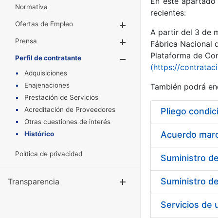
En este apartado 
Normativa
recientes:
Ofertas de Empleo
Mostrar/Ocultar
A partir del 3 de
Prensa
Mostrar/Ocultar
Fábrica Nacional 
Plataforma de Cont
Perfil de contratante
Mostrar/Oculta
(https://contratac
Adquisiciones
Enajenaciones
También podrá enc
Prestación de Servicios
Acreditación de Proveedores
Pliego condic
Otras cuestiones de interés
Acuerdo marco
Histórico
Política de privacidad
Transparencia
Mostrar/Ocul