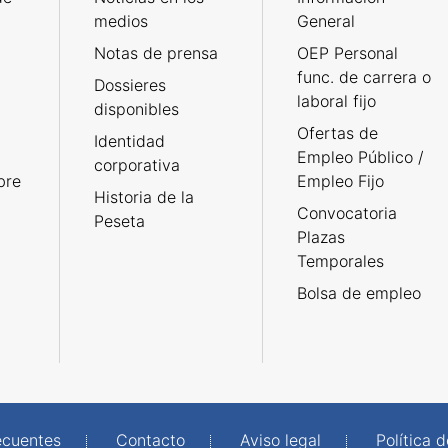
medios
General
Notas de prensa
OEP Personal
func. de carrera o
Dossieres
laboral fijo
disponibles
Ofertas de
Identidad
Empleo Público /
corporativa
bre
Empleo Fijo
Historia de la
Convocatoria
Peseta
Plazas
Temporales
Bolsa de empleo
ecuentes
Contacto
Aviso legal
Política 