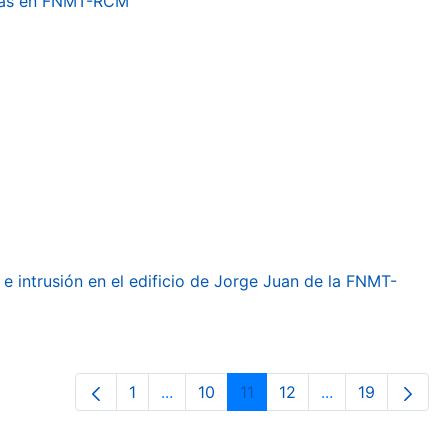
etas en FNMT-RCM
e intrusión en el edificio de Jorge Juan de la FNMT-
1
...
10
11
12
...
19
Página
Páginas intermedias Use TAB para de
Página
Página
Página
Páginas interme
Página