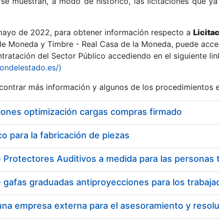
se muestran, a modo de histórico, las licitaciones que ya
 mayo de 2022, para obtener información respecto a
Licita
de Moneda y Timbre - Real Casa de la Moneda, puede acced
ratación del Sector Público accediendo en el siguiente lin
r
iondelestado.es/)
ontrar más información y algunos de los procedimientos 
iones optimización cargas compras firmado
 para la fabricación de piezas
tar