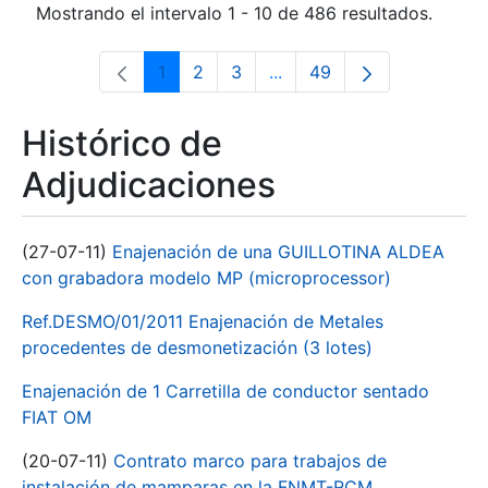
Mostrando el intervalo 1 - 10 de 486 resultados.
1
2
3
...
49
Página
Página
Página
Páginas intermedias Use 
Página
Histórico de
Adjudicaciones
(27-07-11)
Enajenación de una GUILLOTINA ALDEA
con grabadora modelo MP (microprocessor)
Ref.DESMO/01/2011 Enajenación de Metales
procedentes de desmonetización (3 lotes)
Enajenación de 1 Carretilla de conductor sentado
FIAT OM
(20-07-11)
Contrato marco para trabajos de
instalación de mamparas en la FNMT-RCM