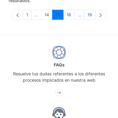
resultados.
1
...
14
15
16
...
19
Página
Páginas intermedias Use TAB para despla
Página
Página
Página
Páginas intermedia
Página
FAQs
Resuelve tus dudas referentes a los diferentes
procesos implicados en nuestra web