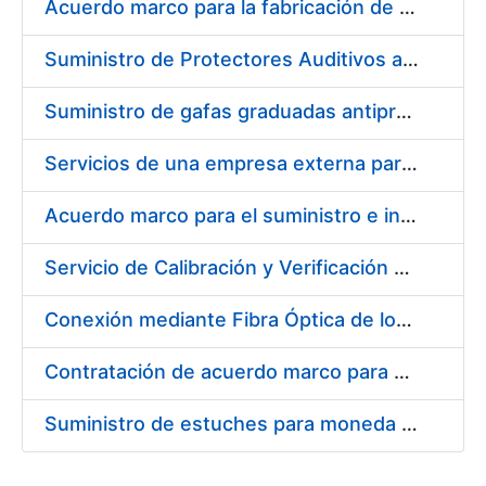
Acuerdo marco para la fabricación de piezas
Suministro de Protectores Auditivos a medida para las personas trabajadoras de los Centros de Trabajo de Madrid y Burgos
Suministro de gafas graduadas antiproyecciones para los trabajadores de la FNMT-RCM en los centros de trabajo de Madrid y Burgos
Servicios de una empresa externa para el asesoramiento y resolución de los recursos de alzada que se presentan relacionados con procesos de selección para la FNMT-RCM
Acuerdo marco para el suministro e instalación de persianas, estores y otros complementos
Servicio de Calibración y Verificación Externa de los Equipos de Medición del Servicio de Prevención de la FNMT-RCM
Conexión mediante Fibra Óptica de los Centros de Proceso de Datos (CPDs) de las sedes de la FNMT-RCM de Burgos y Madrid
Contratación de acuerdo marco para el Suministro de Material de Electricidad para la Fábrica Nacional de Moneda y Timbre-Real Casa de la Moneda en su centro de trabajo de Burgos
Suministro de estuches para moneda de 30 €