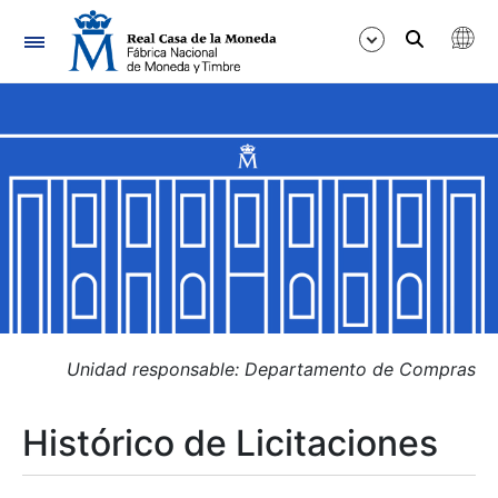
Navegación
Mostrar/Ocultar
Mostrar/Ocultar
Mostrar/Ocultar
Mostrar/Ocultar
Mostrar/Ocultar
Unidad responsable: Departamento de Compras
Histórico de Licitaciones
Mostrar/Ocultar