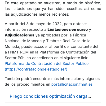
En este apartado se muestran, a modo de histórico,
las licitaciones que ya han sido resueltas, así como
Mostrar/Ocultar
las adjudicaciones menos recientes:
Mostrar/Ocultar
A partir del 3 de mayo de 2022, para obtener
información respecto a
Mostrar/Ocultar
Licitaciones en curso
y
Adjudicaciones
ya aprobadas por la Fábrica
Nacional de Moneda y Timbre - Real Casa de la
Moneda, puede acceder al perfil del contratante del
a FNMT-RCM en la Plataforma de Contratación del
Sector Público accediendo en el siguiente link:
Plataforma de Contratación del Sector Público
(https://contrataciondelestado.es/)
También podrá encontrar más información y algunos
de los procedimientos en
portallicitacion.fnmt.es
Mostrar/Ocultar
Pliego condiciones optimización cargas compras firmado