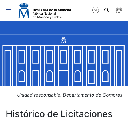
Navegación
Mostrar/Ocultar
Mostrar/Ocultar
Mostrar/Ocultar
Mostrar/Ocultar
Mostrar/Ocultar
Unidad responsable: Departamento de Compras
Histórico de Licitaciones
Mostrar/Ocultar