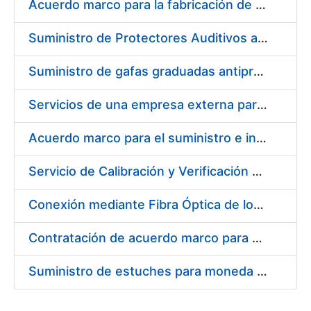
Acuerdo marco para la fabricación de piezas
Suministro de Protectores Auditivos a medida para las personas trabajadoras de los Centros de Trabajo de Madrid y Burgos
Suministro de gafas graduadas antiproyecciones para los trabajadores de la FNMT-RCM en los centros de trabajo de Madrid y Burgos
Servicios de una empresa externa para el asesoramiento y resolución de los recursos de alzada que se presentan relacionados con procesos de selección para la FNMT-RCM
Acuerdo marco para el suministro e instalación de persianas, estores y otros complementos
Servicio de Calibración y Verificación Externa de los Equipos de Medición del Servicio de Prevención de la FNMT-RCM
Conexión mediante Fibra Óptica de los Centros de Proceso de Datos (CPDs) de las sedes de la FNMT-RCM de Burgos y Madrid
Contratación de acuerdo marco para el Suministro de Material de Electricidad para la Fábrica Nacional de Moneda y Timbre-Real Casa de la Moneda en su centro de trabajo de Burgos
Suministro de estuches para moneda de 30 €