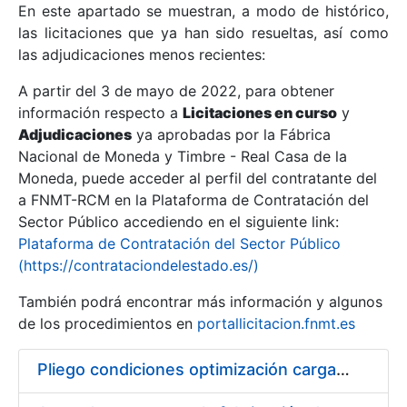
En este apartado se muestran, a modo de histórico,
las licitaciones que ya han sido resueltas, así como
Mostrar/Ocultar
las adjudicaciones menos recientes:
Mostrar/Ocultar
A partir del 3 de mayo de 2022, para obtener
información respecto a
Mostrar/Ocultar
Licitaciones en curso
y
Adjudicaciones
ya aprobadas por la Fábrica
Nacional de Moneda y Timbre - Real Casa de la
Moneda, puede acceder al perfil del contratante del
a FNMT-RCM en la Plataforma de Contratación del
Sector Público accediendo en el siguiente link:
Plataforma de Contratación del Sector Público
(https://contrataciondelestado.es/)
También podrá encontrar más información y algunos
de los procedimientos en
portallicitacion.fnmt.es
Mostrar/Ocultar
Pliego condiciones optimización cargas compras firmado