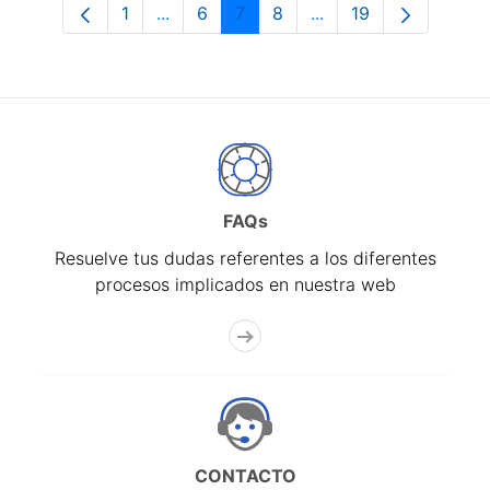
1
...
6
7
8
...
19
Página
Páginas intermedias Use TAB para desp
Página
Página
Página
Páginas intermedias 
Página
FAQs
Resuelve tus dudas referentes a los diferentes
procesos implicados en nuestra web
CONTACTO